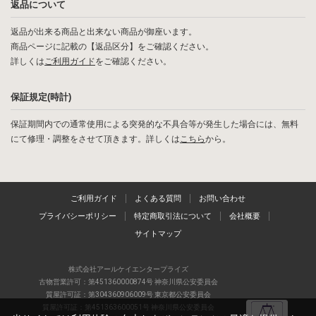
返品について
返品が出来る商品と出来ない商品が御座います。
商品ページに記載の【返品区分】をご確認ください。
詳しくは
ご利用ガイド
をご確認ください。
保証規定(時計)
保証期間内での通常使用による突発的な不具合等が発生した場合には、無料
にて修理・調整をさせて頂きます。詳しくは
こちら
から。
ご利用ガイド
よくある質問
お問い合わせ
プライバシーポリシー
特定商取引法について
会社概要
サイトマップ
株式会社アールケイエンタープライズ
古物営業許可：第451360000874号 神奈川県公安委員会
質屋許可証：第304360906009号 東京都公安委員会
質屋許可証：第451363600051号 神奈川県公安委員会