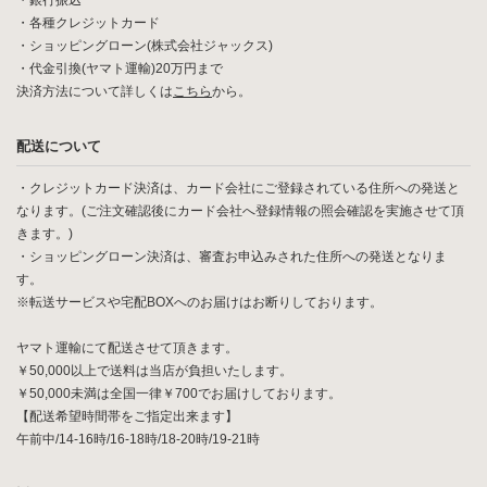
・銀行振込
・各種クレジットカード
・ショッピングローン(株式会社ジャックス)
・代金引換(ヤマト運輸)20万円まで
決済方法について詳しくは
こちら
から。
配送について
・クレジットカード決済は、カード会社にご登録されている住所への発送と
なります。(ご注文確認後にカード会社へ登録情報の照会確認を実施させて頂
きます。)
・ショッピングローン決済は、審査お申込みされた住所への発送となりま
す。
※転送サービスや宅配BOXへのお届けはお断りしております。
ヤマト運輸にて配送させて頂きます。
￥50,000以上で送料は当店が負担いたします。
￥50,000未満は全国一律￥700でお届けしております。
【配送希望時間帯をご指定出来ます】
午前中/14-16時/16-18時/18-20時/19-21時