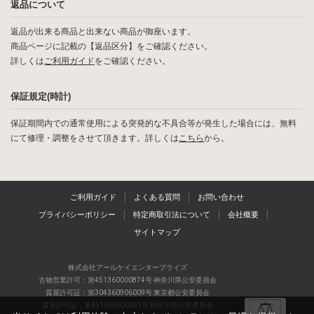
返品について
返品が出来る商品と出来ない商品が御座います。
商品ページに記載の【返品区分】をご確認ください。
詳しくは
ご利用ガイド
をご確認ください。
保証規定(時計)
保証期間内での通常使用による突発的な不具合等が発生した場合には、無料
にて修理・調整をさせて頂きます。詳しくは
こちら
から。
ご利用ガイド
よくある質問
お問い合わせ
プライバシーポリシー
特定商取引法について
会社概要
サイトマップ
株式会社アールケイエンタープライズ
古物営業許可：第451360000874号 神奈川県公安委員会
質屋許可証：第304360906009号 東京都公安委員会
質屋許可証：第451363600051号 神奈川県公安委員会