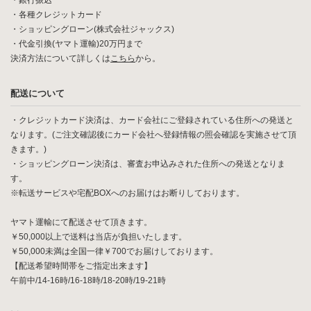
・銀行振込
・各種クレジットカード
・ショッピングローン(株式会社ジャックス)
・代金引換(ヤマト運輸)20万円まで
決済方法について詳しくは
こちら
から。
配送について
・クレジットカード決済は、カード会社にご登録されている住所への発送と
なります。(ご注文確認後にカード会社へ登録情報の照会確認を実施させて頂
きます。)
・ショッピングローン決済は、審査お申込みされた住所への発送となりま
す。
※転送サービスや宅配BOXへのお届けはお断りしております。
ヤマト運輸にて配送させて頂きます。
￥50,000以上で送料は当店が負担いたします。
￥50,000未満は全国一律￥700でお届けしております。
【配送希望時間帯をご指定出来ます】
午前中/14-16時/16-18時/18-20時/19-21時