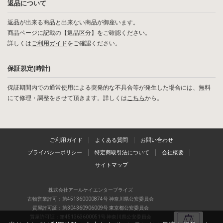
返品について
返品が出来る商品と出来ない商品が御座います。
商品ページに記載の【返品区分】をご確認ください。
詳しくは
ご利用ガイド
をご確認ください。
保証規定(時計)
保証期間内での通常使用による突発的な不具合等が発生した場合には、無料
にて修理・調整をさせて頂きます。詳しくは
こちら
から。
ご利用ガイド
よくある質問
お問い合わせ
プライバシーポリシー
特定商取引法について
会社概要
サイトマップ
株式会社アールケイエンタープライズ
古物営業許可：第451360000874号 神奈川県公安委員会
質屋許可証：第304360906009号 東京都公安委員会
質屋許可証：第451363600051号 神奈川県公安委員会