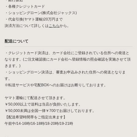
・銀行振込
・各種クレジットカード
・ショッピングローン(株式会社ジャックス)
・代金引換(ヤマト運輸)20万円まで
決済方法について詳しくは
こちら
から。
配送について
・クレジットカード決済は、カード会社にご登録されている住所への発送と
なります。(ご注文確認後にカード会社へ登録情報の照会確認を実施させて頂
きます。)
・ショッピングローン決済は、審査お申込みされた住所への発送となりま
す。
※転送サービスや宅配BOXへのお届けはお断りしております。
ヤマト運輸にて配送させて頂きます。
￥50,000以上で送料は当店が負担いたします。
￥50,000未満は全国一律￥700でお届けしております。
【配送希望時間帯をご指定出来ます】
午前中/14-16時/16-18時/18-20時/19-21時