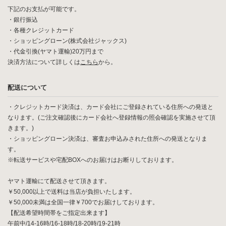
下記のお支払が可能です。
・銀行振込
・各種クレジットカード
・ショッピングローン(株式会社ジャックス)
・代金引換(ヤマト運輸)20万円まで
決済方法について詳しくは
こちら
から。
配送について
・クレジットカード決済は、カード会社にご登録されている住所への発送と
なります。(ご注文確認後にカード会社へ登録情報の照会確認を実施させて頂
きます。)
・ショッピングローン決済は、審査お申込みされた住所への発送となりま
す。
※転送サービスや宅配BOXへのお届けはお断りしております。
ヤマト運輸にて配送させて頂きます。
￥50,000以上で送料は当店が負担いたします。
￥50,000未満は全国一律￥700でお届けしております。
【配送希望時間帯をご指定出来ます】
午前中/14-16時/16-18時/18-20時/19-21時