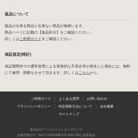
返品について
返品が出来る商品と出来ない商品が御座います。
商品ページに記載の【返品区分】をご確認ください。
詳しくは
ご利用ガイド
をご確認ください。
保証規定(時計)
保証期間内での通常使用による突発的な不具合等が発生した場合には、無料
にて修理・調整をさせて頂きます。詳しくは
こちら
から。
ご利用ガイド
よくある質問
お問い合わせ
プライバシーポリシー
特定商取引法について
会社概要
サイトマップ
株式会社アールケイエンタープライズ
古物営業許可：第451360000874号 神奈川県公安委員会