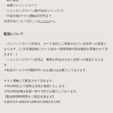
・銀行振込
・各種クレジットカード
・ショッピングローン(株式会社ジャックス)
・代金引換(ヤマト運輸)20万円まで
決済方法について詳しくは
こちら
から。
配送について
・クレジットカード決済は、カード会社にご登録されている住所への発送と
なります。(ご注文確認後にカード会社へ登録情報の照会確認を実施させて頂
きます。)
・ショッピングローン決済は、審査お申込みされた住所への発送となりま
す。
※転送サービスや宅配BOXへのお届けはお断りしております。
ヤマト運輸にて配送させて頂きます。
￥50,000以上で送料は当店が負担いたします。
￥50,000未満は全国一律￥700でお届けしております。
【配送希望時間帯をご指定出来ます】
午前中/14-16時/16-18時/18-20時/19-21時