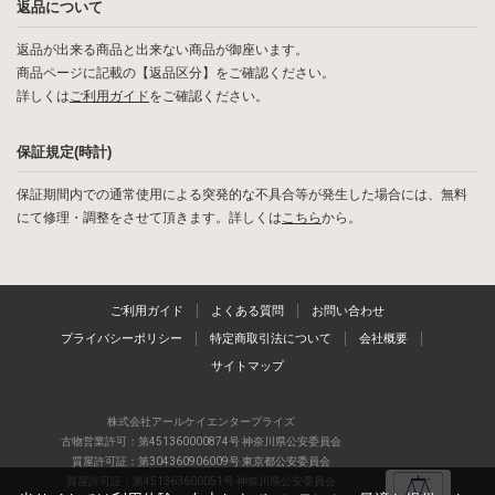
返品について
返品が出来る商品と出来ない商品が御座います。
商品ページに記載の【返品区分】をご確認ください。
詳しくは
ご利用ガイド
をご確認ください。
保証規定(時計)
保証期間内での通常使用による突発的な不具合等が発生した場合には、無料
にて修理・調整をさせて頂きます。詳しくは
こちら
から。
ご利用ガイド
よくある質問
お問い合わせ
プライバシーポリシー
特定商取引法について
会社概要
サイトマップ
株式会社アールケイエンタープライズ
古物営業許可：第451360000874号 神奈川県公安委員会
質屋許可証：第304360906009号 東京都公安委員会
質屋許可証：第451363600051号 神奈川県公安委員会