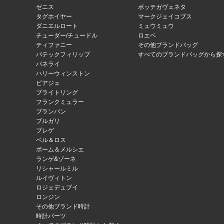
ゼニス
ボッテガヴェネタ
タグホイヤー
マークジェイコブス
ダニエルロート
ミュウミュウ
チューダー/チュードル
ロエベ
ティファニー
その他ブランドバッグ
パテックフィリップ
すべてのブランドバッグから探
パネライ
ハリーウィンストン
ピアジェ
ブライトリング
フランクミュラー
ブランパン
ブルガリ
ブレゲ
ベル＆ロス
ボーム＆メルシエ
ランゲ&ゾーネ
リシャールミル
ルイヴィトン
ロジェデュブイ
ロンジン
その他ブランド時計
時計パーツ