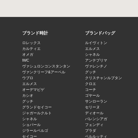
ブランド時計
ブランドバッグ
ロレックス
ルイヴィトン
カルティエ
エルメス
オメガ
シャネル
IWC
アンテプリマ
ヴァシュロンコンスタンタン
ヴァレンチノ
ヴァンクリーフ&アーペル
グッチ
ウブロ
クリスチャンルブタン
エルメス
クロエ
オーデマピゲ
コーチ
カシオ
ゴヤール
グッチ
サンローラン
グランドセイコー
セリーヌ
ジャガールクルト
ディオール
シャネル
バレンシアガ
ショパール
フェンディ
ジラールペルゴ
プラダ
セイコー
ベルルッティ