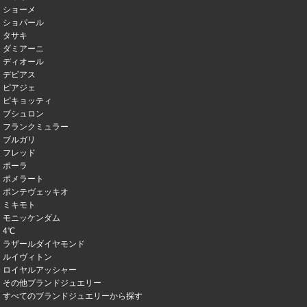
ショーメ
ショパール
タサキ
ダミアーニ
ディオール
デビアス
ピアジェ
ピキョッティ
ブシュロン
フランクミュラー
ブルガリ
フレッド
ポーラ
ポメラート
ポンテヴェッキオ
ミキモト
モニッケンダム
4℃
ラザールダイヤモンド
ルイヴィトン
ロイヤルアッシャー
その他ブランドジュエリー
すべてのブランドジュエリーから探す