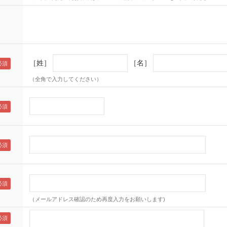
［姓］
［名］
（全角で入力してください）
（メールアドレス確認のため再度入力をお願いします)