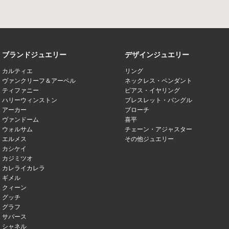
ブランドジュエリー
デザインジュエリー
カルティエ
リング
ヴァンクリーフ＆アーペル
ネックレス・ペンダント
ティファニー
ピアス・イヤリング
ハリーウィンストン
ブレスレット・バングル
アーカー
ブローチ
ヴァンドーム
喜平
ウォルサム
チェーン・アジャスター
エルメス
その他ジュエリー
カシケイ
カジミツオ
カレライカレラ
ギメル
クィーン
グッチ
グラフ
サバース
シャネル