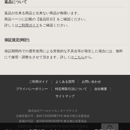
返品について
返品が出来る商品と出来ない商品が御座います。
商品ページに記載の【返品区分】をご確認ください。
詳しくは
ご利用ガイド
をご確認ください。
保証規定(時計)
保証期間内での通常使用による突発的な不具合等が発生した場合には、無料
にて修理・調整をさせて頂きます。詳しくは
こちら
から。
ご利用ガイド
よくある質問
お問い合わせ
プライバシーポリシー
特定商取引法について
会社概要
サイトマップ
株式会社アールケイエンタープライズ
古物営業許可：第451360000874号 神奈川県公安委員会
質屋許可証：第304360906009号 東京都公安委員会
質屋許可証：第451363600051号 神奈川県公安委員会