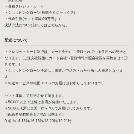
・銀行振込
・各種クレジットカード
・ショッピングローン(株式会社ジャックス)
・代金引換(ヤマト運輸)20万円まで
決済方法について詳しくは
こちら
から。
配送について
・クレジットカード決済は、カード会社にご登録されている住所への発送と
なります。(ご注文確認後にカード会社へ登録情報の照会確認を実施させて頂
きます。)
・ショッピングローン決済は、審査お申込みされた住所への発送となりま
す。
※転送サービスや宅配BOXへのお届けはお断りしております。
ヤマト運輸にて配送させて頂きます。
￥50,000以上で送料は当店が負担いたします。
￥50,000未満は全国一律￥700でお届けしております。
【配送希望時間帯をご指定出来ます】
午前中/14-16時/16-18時/18-20時/19-21時