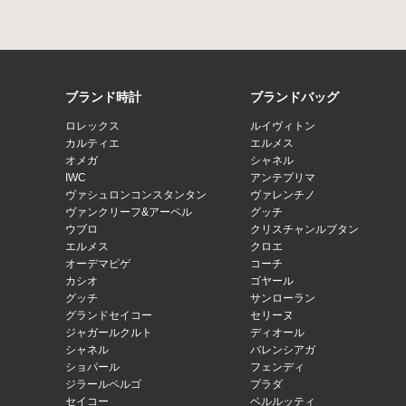
ブランド時計
ブランドバッグ
ロレックス
ルイヴィトン
カルティエ
エルメス
オメガ
シャネル
IWC
アンテプリマ
ヴァシュロンコンスタンタン
ヴァレンチノ
ヴァンクリーフ&アーペル
グッチ
ウブロ
クリスチャンルブタン
エルメス
クロエ
オーデマピゲ
コーチ
カシオ
ゴヤール
グッチ
サンローラン
グランドセイコー
セリーヌ
ジャガールクルト
ディオール
シャネル
バレンシアガ
ショパール
フェンディ
ジラールペルゴ
プラダ
セイコー
ベルルッティ