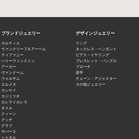
ブランドジュエリー
デザインジュエリー
カルティエ
リング
ヴァンクリーフ＆アーペル
ネックレス・ペンダント
ティファニー
ピアス・イヤリング
ハリーウィンストン
ブレスレット・バングル
アーカー
ブローチ
ヴァンドーム
喜平
ウォルサム
チェーン・アジャスター
エルメス
その他ジュエリー
カシケイ
カジミツオ
カレライカレラ
ギメル
クィーン
グッチ
グラフ
サバース
シャネル