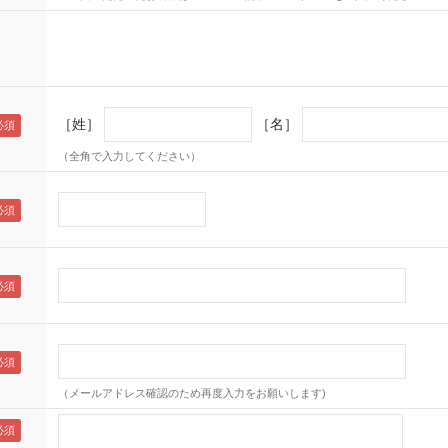
［姓］
［名］
（全角で入力してください）
（メールアドレス確認のため再度入力をお願いします)