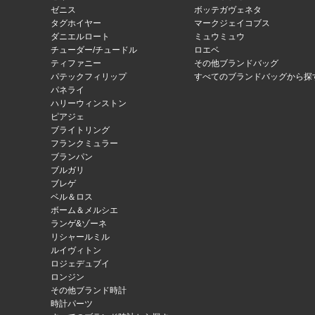
ゼニス
ボッテガヴェネタ
タグホイヤー
マークジェイコブス
ダニエルロート
ミュウミュウ
チューダー/チュードル
ロエベ
ティファニー
その他ブランドバッグ
パテックフィリップ
すべてのブランドバッグから探
パネライ
ハリーウィンストン
ピアジェ
ブライトリング
フランクミュラー
ブランパン
ブルガリ
ブレゲ
ベル＆ロス
ボーム＆メルシエ
ランゲ&ゾーネ
リシャールミル
ルイヴィトン
ロジェデュブイ
ロンジン
その他ブランド時計
時計パーツ