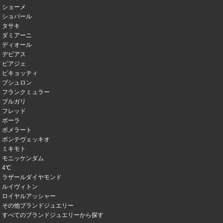
ショーメ
ショパール
タサキ
ダミアーニ
ディオール
デビアス
ピアジェ
ピキョッティ
ブシュロン
フランクミュラー
ブルガリ
フレッド
ポーラ
ポメラート
ポンテヴェッキオ
ミキモト
モニッケンダム
4℃
ラザールダイヤモンド
ルイヴィトン
ロイヤルアッシャー
その他ブランドジュエリー
すべてのブランドジュエリーから探す