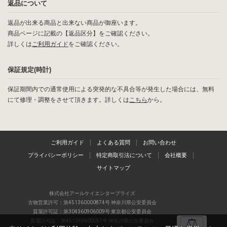
返品について
返品が出来る商品と出来ない商品が御座います。
商品ページに記載の【返品区分】をご確認ください。
詳しくは
ご利用ガイド
をご確認ください。
保証規定(時計)
保証期間内での通常使用による突発的な不具合等が発生した場合には、無料
にて修理・調整をさせて頂きます。詳しくは
こちら
から。
ご利用ガイド
よくある質問
お問い合わせ
プライバシーポリシー
特定商取引法について
会社概要
サイトマップ
株式会社アールケイエンタープライズ
古物営業許可：第451360000874号 神奈川県公安委員会
質屋許可証：第304360906009号 東京都公安委員会
質屋許可証：第451363600051号 神奈川県公安委員会