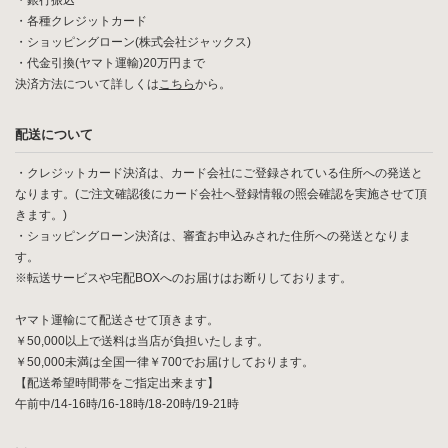
・銀行振込
・各種クレジットカード
・ショッピングローン(株式会社ジャックス)
・代金引換(ヤマト運輸)20万円まで
決済方法について詳しくは
こちら
から。
配送について
・クレジットカード決済は、カード会社にご登録されている住所への発送と
なります。(ご注文確認後にカード会社へ登録情報の照会確認を実施させて頂
きます。)
・ショッピングローン決済は、審査お申込みされた住所への発送となりま
す。
※転送サービスや宅配BOXへのお届けはお断りしております。
ヤマト運輸にて配送させて頂きます。
￥50,000以上で送料は当店が負担いたします。
￥50,000未満は全国一律￥700でお届けしております。
【配送希望時間帯をご指定出来ます】
午前中/14-16時/16-18時/18-20時/19-21時