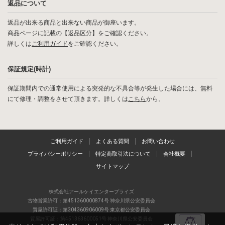
返品について
返品が出来る商品と出来ない商品が御座います。
商品ページに記載の【返品区分】をご確認ください。
詳しくは
ご利用ガイド
をご確認ください。
保証規定(時計)
保証期間内での通常使用による突発的な不具合等が発生した場合には、無料
にて修理・調整をさせて頂きます。詳しくは
こちら
から。
ご利用ガイド
よくある質問
お問い合わせ
プライバシーポリシー
特定商取引法について
会社概要
サイトマップ
株式会社アールケイエンタープライズ
古物営業許可：第451360000874号 神奈川県公安委員会
質屋許可証：第304360906009号 東京都公安委員会
質屋許可証：第451363600051号 神奈川県公安委員会