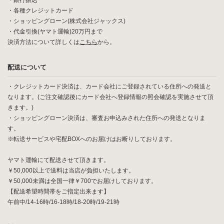
・銀行振込
・各種クレジットカード
・ショッピングローン(株式会社ジャックス)
・代金引換(ヤマト運輸)20万円まで
決済方法について詳しくは
こちら
から。
配送について
・クレジットカード決済は、カード会社にご登録されている住所への発送と
なります。(ご注文確認後にカード会社へ登録情報の照会確認を実施させて頂
きます。)
・ショッピングローン決済は、審査お申込みされた住所への発送となりま
す。
※転送サービスや宅配BOXへのお届けはお断りしております。
ヤマト運輸にて配送させて頂きます。
￥50,000以上で送料は当店が負担いたします。
￥50,000未満は全国一律￥700でお届けしております。
【配送希望時間帯をご指定出来ます】
午前中/14-16時/16-18時/18-20時/19-21時