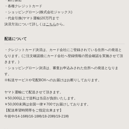
・銀行振込
・各種クレジットカード
・ショッピングローン(株式会社ジャックス)
・代金引換(ヤマト運輸)20万円まで
決済方法について詳しくは
こちら
から。
配送について
・クレジットカード決済は、カード会社にご登録されている住所への発送と
なります。(ご注文確認後にカード会社へ登録情報の照会確認を実施させて頂
きます。)
・ショッピングローン決済は、審査お申込みされた住所への発送となりま
す。
※転送サービスや宅配BOXへのお届けはお断りしております。
ヤマト運輸にて配送させて頂きます。
￥50,000以上で送料は当店が負担いたします。
￥50,000未満は全国一律￥700でお届けしております。
【配送希望時間帯をご指定出来ます】
午前中/14-16時/16-18時/18-20時/19-21時