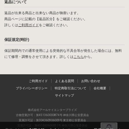
返品について
返品が出来る商品と出来ない商品が御座います。
商品ページに記載の【返品区分】をご確認ください。
詳しくは
ご利用ガイド
をご確認ください。
保証規定(時計)
保証期間内での通常使用による突発的な不具合等が発生した場合には、無料
にて修理・調整をさせて頂きます。詳しくは
こちら
から。
ご利用ガイド
よくある質問
お問い合わせ
プライバシーポリシー
特定商取引法について
会社概要
サイトマップ
株式会社アールケイエンタープライズ
古物営業許可：第451360000874号 神奈川県公安委員会
質屋許可証：第304360906009号 東京都公安委員会
質屋許可証：第451363600051号 神奈川県公安委員会