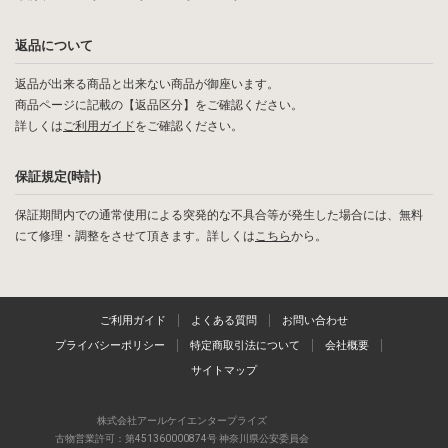
返品について
返品が出来る商品と出来ない商品が御座います。
商品ページに記載の【返品区分】をご確認ください。
詳しくは
ご利用ガイド
をご確認ください。
保証規定(時計)
保証期間内での通常使用による突発的な不具合等が発生した場合には、無料
にて修理・調整をさせて頂きます。詳しくは
こちら
から。
ご利用ガイド
よくある質問
お問い合わせ
プライバシーポリシー
特定商取引法について
会社概要
サイトマップ
株式会社アールケイエンタープライズ
古物営業許可：第451360000874号 神奈川県公安委員会