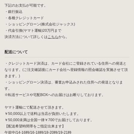
下記のお支払が可能です。
・銀行振込
・各種クレジットカード
・ショッピングローン(株式会社ジャックス)
・代金引換(ヤマト運輸)20万円まで
決済方法について詳しくは
こちら
から。
配送について
・クレジットカード決済は、カード会社にご登録されている住所への発送と
なります。(ご注文確認後にカード会社へ登録情報の照会確認を実施させて頂
きます。)
・ショッピングローン決済は、審査お申込みされた住所への発送となりま
す。
※転送サービスや宅配BOXへのお届けはお断りしております。
ヤマト運輸にて配送させて頂きます。
￥50,000以上で送料は当店が負担いたします。
￥50,000未満は全国一律￥700でお届けしております。
【配送希望時間帯をご指定出来ます】
午前中/14-16時/16-18時/18-20時/19-21時