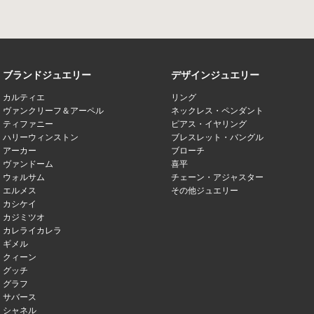
ブランドジュエリー
デザインジュエリー
カルティエ
リング
ヴァンクリーフ＆アーペル
ネックレス・ペンダント
ティファニー
ピアス・イヤリング
ハリーウィンストン
ブレスレット・バングル
アーカー
ブローチ
ヴァンドーム
喜平
ウォルサム
チェーン・アジャスター
エルメス
その他ジュエリー
カシケイ
カジミツオ
カレライカレラ
ギメル
クィーン
グッチ
グラフ
サバース
シャネル