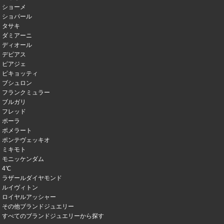
ショーメ
ショパール
タサキ
ダミアーニ
ディオール
デビアス
ピアジェ
ピキョッティ
ブシュロン
フランクミュラー
ブルガリ
フレッド
ポーラ
ポメラート
ポンテヴェッキオ
ミキモト
モニッケンダム
4℃
ラザールダイヤモンド
ルイヴィトン
ロイヤルアッシャー
その他ブランドジュエリー
すべてのブランドジュエリーから探す