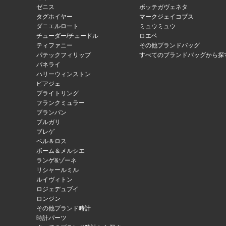
ゼニス
ボッテガヴェネタ
タグホイヤー
マークジェイコブス
ダニエルロート
ミュウミュウ
チューダー/チュードル
ロエベ
ティファニー
その他ブランドバッグ
パテックフィリップ
すべてのブランドバッグから探
パネライ
ハリーウィンストン
ピアジェ
ブライトリング
フランクミュラー
ブランパン
ブルガリ
ブレゲ
ベル＆ロス
ボーム＆メルシエ
ランゲ&ゾーネ
リシャールミル
ルイヴィトン
ロジェデュブイ
ロンジン
その他ブランド時計
時計パーツ