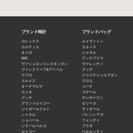
ブランド時計
ブランドバッグ
ロレックス
ルイヴィトン
カルティエ
エルメス
オメガ
シャネル
IWC
アンテプリマ
ヴァシュロンコンスタンタン
ヴァレンチノ
ヴァンクリーフ&アーペル
グッチ
ウブロ
クリスチャンルブタン
エルメス
クロエ
オーデマピゲ
コーチ
カシオ
ゴヤール
グッチ
サンローラン
グランドセイコー
セリーヌ
ジャガールクルト
ディオール
シャネル
バレンシアガ
ショパール
フェンディ
ジラールペルゴ
プラダ
セイコー
ベルルッティ