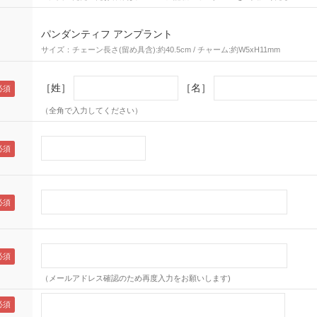
パンダンティフ アンプラント
サイズ：チェーン長さ(留め具含):約40.5cm / チャーム:約W5xH11mm
［姓］
［名］
（全角で入力してください）
（メールアドレス確認のため再度入力をお願いします)