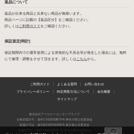
返品について
返品が出来る商品と出来ない商品が御座います。
商品ページに記載の【返品区分】をご確認ください。
詳しくは
ご利用ガイド
をご確認ください。
保証規定(時計)
保証期間内での通常使用による突発的な不具合等が発生した場合には、無料
にて修理・調整をさせて頂きます。詳しくは
こちら
から。
ご利用ガイド
よくある質問
お問い合わせ
プライバシーポリシー
特定商取引法について
会社概要
サイトマップ
株式会社アールケイエンタープライズ
古物営業許可：第451360000874号 神奈川県公安委員会
質屋許可証：第304360906009号 東京都公安委員会
質屋許可証：第451363600051号 神奈川県公安委員会