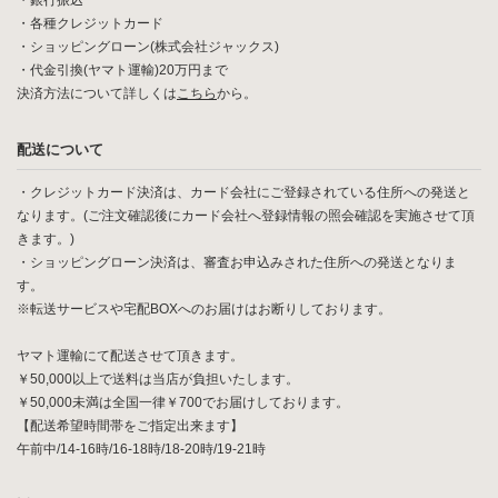
・銀行振込
・各種クレジットカード
・ショッピングローン(株式会社ジャックス)
・代金引換(ヤマト運輸)20万円まで
決済方法について詳しくは
こちら
から。
配送について
・クレジットカード決済は、カード会社にご登録されている住所への発送と
なります。(ご注文確認後にカード会社へ登録情報の照会確認を実施させて頂
きます。)
・ショッピングローン決済は、審査お申込みされた住所への発送となりま
す。
※転送サービスや宅配BOXへのお届けはお断りしております。
ヤマト運輸にて配送させて頂きます。
￥50,000以上で送料は当店が負担いたします。
￥50,000未満は全国一律￥700でお届けしております。
【配送希望時間帯をご指定出来ます】
午前中/14-16時/16-18時/18-20時/19-21時