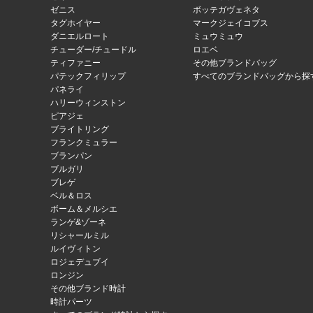
ゼニス
ボッテガヴェネタ
タグホイヤー
マークジェイコブス
ダニエルロート
ミュウミュウ
チューダー/チュードル
ロエベ
ティファニー
その他ブランドバッグ
パテックフィリップ
すべてのブランドバッグから探
パネライ
ハリーウィンストン
ピアジェ
ブライトリング
フランクミュラー
ブランパン
ブルガリ
ブレゲ
ベル＆ロス
ボーム＆メルシエ
ランゲ&ゾーネ
リシャールミル
ルイヴィトン
ロジェデュブイ
ロンジン
その他ブランド時計
時計パーツ