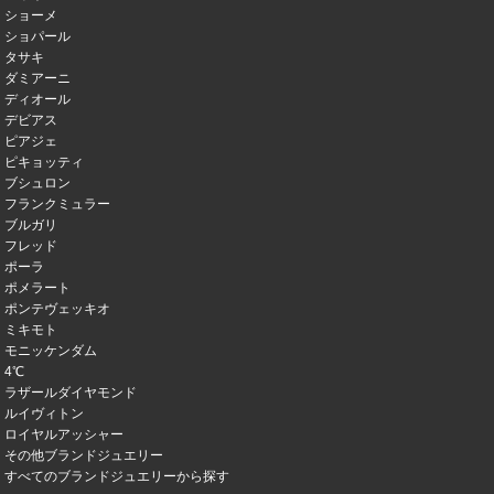
ショーメ
ショパール
タサキ
ダミアーニ
ディオール
デビアス
ピアジェ
ピキョッティ
ブシュロン
フランクミュラー
ブルガリ
フレッド
ポーラ
ポメラート
ポンテヴェッキオ
ミキモト
モニッケンダム
4℃
ラザールダイヤモンド
ルイヴィトン
ロイヤルアッシャー
その他ブランドジュエリー
すべてのブランドジュエリーから探す