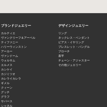
ブランドジュエリー
デザインジュエリー
カルティエ
リング
ヴァンクリーフ＆アーペル
ネックレス・ペンダント
ティファニー
ピアス・イヤリング
ハリーウィンストン
ブレスレット・バングル
アーカー
ブローチ
ヴァンドーム
喜平
ウォルサム
チェーン・アジャスター
エルメス
その他ジュエリー
カシケイ
カジミツオ
カレライカレラ
ギメル
クィーン
グッチ
グラフ
サバース
シャネル