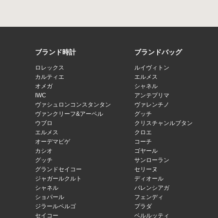
ブランド時計
ブランドバッグ
ロレックス
ルイヴィトン
カルティエ
エルメス
オメガ
シャネル
IWC
アンテプリマ
ヴァシュロンコンスタンタン
ヴァレンチノ
ヴァンクリーフ&アーペル
グッチ
ウブロ
クリスチャンルブタン
エルメス
クロエ
オーデマピゲ
コーチ
カシオ
ゴヤール
グッチ
サンローラン
グランドセイコー
セリーヌ
ジャガールクルト
ディオール
シャネル
バレンシアガ
ショパール
フェンディ
ジラールペルゴ
プラダ
セイコー
ベルルッティ