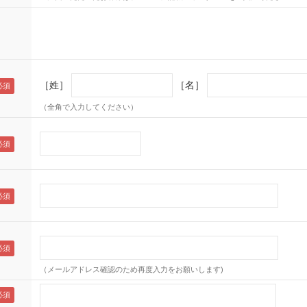
［姓］
［名］
（全角で入力してください）
（メールアドレス確認のため再度入力をお願いします)