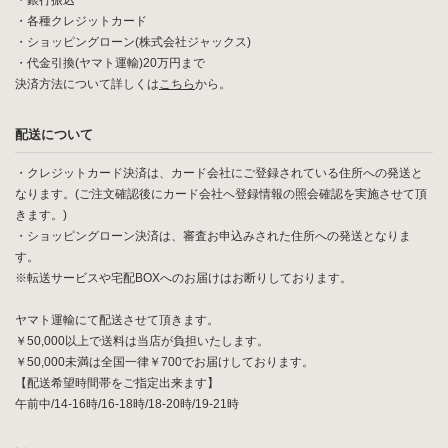
・銀行振込
・各種クレジットカード
・ショッピングローン(株式会社ジャックス)
・代金引換(ヤマト運輸)20万円まで
決済方法について詳しくは
こちら
から。
配送について
・クレジットカード決済は、カード会社にご登録されている住所への発送と
なります。(ご注文確認後にカード会社へ登録情報の照会確認を実施させて頂
きます。)
・ショッピングローン決済は、審査お申込みされた住所への発送となりま
す。
※転送サービスや宅配BOXへのお届けはお断りしております。
ヤマト運輸にて配送させて頂きます。
￥50,000以上で送料は当店が負担いたします。
￥50,000未満は全国一律￥700でお届けしております。
【配送希望時間帯をご指定出来ます】
午前中/14-16時/16-18時/18-20時/19-21時