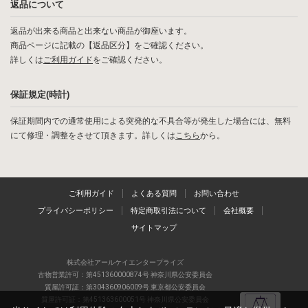
返品について
返品が出来る商品と出来ない商品が御座います。
商品ページに記載の【返品区分】をご確認ください。
詳しくは
ご利用ガイド
をご確認ください。
保証規定(時計)
保証期間内での通常使用による突発的な不具合等が発生した場合には、無料
にて修理・調整をさせて頂きます。詳しくは
こちら
から。
ご利用ガイド
よくある質問
お問い合わせ
プライバシーポリシー
特定商取引法について
会社概要
サイトマップ
株式会社アールケイエンタープライズ
古物営業許可：第451360000874号 神奈川県公安委員会
質屋許可証：第304360906009号 東京都公安委員会
質屋許可証：第451363600051号 神奈川県公安委員会