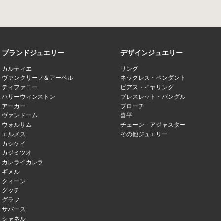
ブランドジュエリー
デザインジュエリー
カルティエ
リング
ヴァンクリーフ＆アーペル
ネックレス・ペンダント
ティファニー
ピアス・イヤリング
ハリーウィンストン
ブレスレット・バングル
アーカー
ブローチ
ヴァンドーム
喜平
ウォルサム
チェーン・アジャスター
エルメス
その他ジュエリー
カシケイ
カジミツオ
カレライカレラ
ギメル
クィーン
グッチ
グラフ
サバース
シャネル