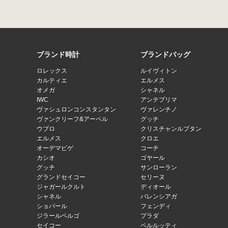
ブランド時計
ブランドバッグ
ロレックス
ルイヴィトン
カルティエ
エルメス
オメガ
シャネル
IWC
アンテプリマ
ヴァシュロンコンスタンタン
ヴァレンチノ
ヴァンクリーフ&アーペル
グッチ
ウブロ
クリスチャンルブタン
エルメス
クロエ
オーデマピゲ
コーチ
カシオ
ゴヤール
グッチ
サンローラン
グランドセイコー
セリーヌ
ジャガールクルト
ディオール
シャネル
バレンシアガ
ショパール
フェンディ
ジラールペルゴ
プラダ
セイコー
ベルルッティ