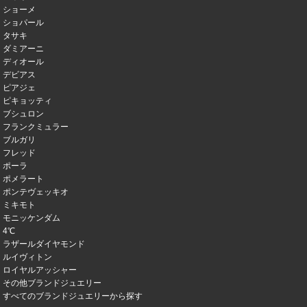
ショーメ
ショパール
タサキ
ダミアーニ
ディオール
デビアス
ピアジェ
ピキョッティ
ブシュロン
フランクミュラー
ブルガリ
フレッド
ポーラ
ポメラート
ポンテヴェッキオ
ミキモト
モニッケンダム
4℃
ラザールダイヤモンド
ルイヴィトン
ロイヤルアッシャー
その他ブランドジュエリー
すべてのブランドジュエリーから探す