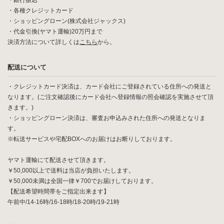
・銀行振込
・各種クレジットカード
・ショッピングローン(株式会社ジャックス)
・代金引換(ヤマト運輸)20万円まで
決済方法について詳しくは
こちら
から。
配送について
・クレジットカード決済は、カード会社にご登録されている住所への発送と
なります。(ご注文確認後にカード会社へ登録情報の照会確認を実施させて頂
きます。)
・ショッピングローン決済は、審査お申込みされた住所への発送となりま
す。
※転送サービスや宅配BOXへのお届けはお断りしております。
ヤマト運輸にて配送させて頂きます。
￥50,000以上で送料は当店が負担いたします。
￥50,000未満は全国一律￥700でお届けしております。
【配送希望時間帯をご指定出来ます】
午前中/14-16時/16-18時/18-20時/19-21時