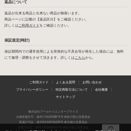
返品について
返品が出来る商品と出来ない商品が御座います。
商品ページに記載の【返品区分】をご確認ください。
詳しくは
ご利用ガイド
をご確認ください。
保証規定(時計)
保証期間内での通常使用による突発的な不具合等が発生した場合には、無料
にて修理・調整をさせて頂きます。詳しくは
こちら
から。
ご利用ガイド
よくある質問
お問い合わせ
プライバシーポリシー
特定商取引法について
会社概要
サイトマップ
株式会社アールケイエンタープライズ
古物営業許可：第451360000874号 神奈川県公安委員会
質屋許可証：第304360906009号 東京都公安委員会
質屋許可証：第451363600051号 神奈川県公安委員会