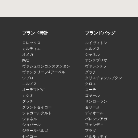
ブランド時計
ブランドバッグ
ロレックス
ルイヴィトン
カルティエ
エルメス
オメガ
シャネル
IWC
アンテプリマ
ヴァシュロンコンスタンタン
ヴァレンチノ
ヴァンクリーフ&アーペル
グッチ
ウブロ
クリスチャンルブタン
エルメス
クロエ
オーデマピゲ
コーチ
カシオ
ゴヤール
グッチ
サンローラン
グランドセイコー
セリーヌ
ジャガールクルト
ディオール
シャネル
バレンシアガ
ショパール
フェンディ
ジラールペルゴ
プラダ
セイコー
ベルルッティ