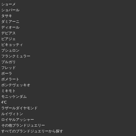
ショーメ
ショパール
タサキ
ダミアーニ
ディオール
デビアス
ピアジェ
ピキョッティ
ブシュロン
フランクミュラー
ブルガリ
フレッド
ポーラ
ポメラート
ポンテヴェッキオ
ミキモト
モニッケンダム
4℃
ラザールダイヤモンド
ルイヴィトン
ロイヤルアッシャー
その他ブランドジュエリー
すべてのブランドジュエリーから探す