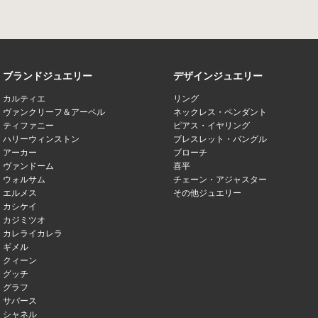
ブランドジュエリー
デザインジュエリー
カルティエ
リング
ヴァンクリーフ＆アーペル
ネックレス・ペンダント
ティファニー
ピアス・イヤリング
ハリーウィンストン
ブレスレット・バングル
アーカー
ブローチ
ヴァンドーム
喜平
ウォルサム
チェーン・アジャスター
エルメス
その他ジュエリー
カシケイ
カジミツオ
カレライカレラ
ギメル
クィーン
グッチ
グラフ
サバース
シャネル