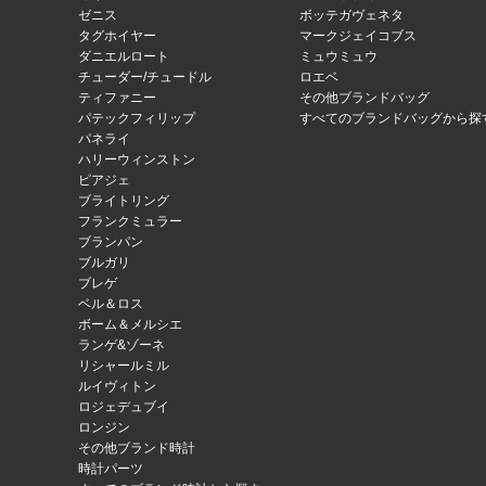
ゼニス
ボッテガヴェネタ
タグホイヤー
マークジェイコブス
ダニエルロート
ミュウミュウ
チューダー/チュードル
ロエベ
ティファニー
その他ブランドバッグ
パテックフィリップ
すべてのブランドバッグから探
パネライ
ハリーウィンストン
ピアジェ
ブライトリング
フランクミュラー
ブランパン
ブルガリ
ブレゲ
ベル＆ロス
ボーム＆メルシエ
ランゲ&ゾーネ
リシャールミル
ルイヴィトン
ロジェデュブイ
ロンジン
その他ブランド時計
時計パーツ