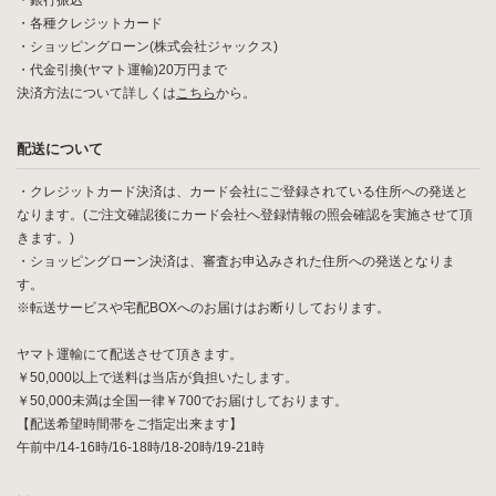
・銀行振込
・各種クレジットカード
・ショッピングローン(株式会社ジャックス)
・代金引換(ヤマト運輸)20万円まで
決済方法について詳しくは
こちら
から。
配送について
・クレジットカード決済は、カード会社にご登録されている住所への発送と
なります。(ご注文確認後にカード会社へ登録情報の照会確認を実施させて頂
きます。)
・ショッピングローン決済は、審査お申込みされた住所への発送となりま
す。
※転送サービスや宅配BOXへのお届けはお断りしております。
ヤマト運輸にて配送させて頂きます。
￥50,000以上で送料は当店が負担いたします。
￥50,000未満は全国一律￥700でお届けしております。
【配送希望時間帯をご指定出来ます】
午前中/14-16時/16-18時/18-20時/19-21時