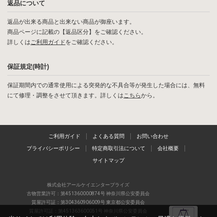
返品について
返品が出来る商品と出来ない商品が御座います。
商品ページに記載の【返品区分】をご確認ください。
詳しくは
ご利用ガイド
をご確認ください。
保証規定(時計)
保証期間内での通常使用による突発的な不具合等が発生した場合には、無料
にて修理・調整をさせて頂きます。詳しくは
こちら
から。
ご利用ガイド
よくある質問
お問い合わせ
プライバシーポリシー
特定商取引法について
会社概要
サイトマップ
株式会社アールケイエンタープライズ
古物営業許可：第451360000874号 神奈川県公安委員会
質屋許可証：第304360906009号 東京都公安委員会
質屋許可証：第451363600051号 神奈川県公安委員会