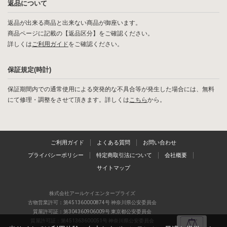
返品について
返品が出来る商品と出来ない商品が御座います。
商品ページに記載の【返品区分】をご確認ください。
詳しくは
ご利用ガイド
をご確認ください。
保証規定(時計)
保証期間内での通常使用による突発的な不具合等が発生した場合には、無料
にて修理・調整をさせて頂きます。詳しくは
こちら
から。
ご利用ガイド
よくある質問
お問い合わせ
プライバシーポリシー
特定商取引法について
会社概要
サイトマップ
株式会社アールケイエンタープライズ
古物営業許可：第451360000874号 神奈川県公安委員会
質屋許可証：第304360906009号 東京都公安委員会
質屋許可証：第451363600051号 神奈川県公安委員会