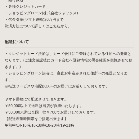
・銀行振込
・各種クレジットカード
・ショッピングローン(株式会社ジャックス)
・代金引換(ヤマト運輸)20万円まで
決済方法について詳しくは
こちら
から。
配送について
・クレジットカード決済は、カード会社にご登録されている住所への発送と
なります。(ご注文確認後にカード会社へ登録情報の照会確認を実施させて頂
きます。)
・ショッピングローン決済は、審査お申込みされた住所への発送となりま
す。
※転送サービスや宅配BOXへのお届けはお断りしております。
ヤマト運輸にて配送させて頂きます。
￥50,000以上で送料は当店が負担いたします。
￥50,000未満は全国一律￥700でお届けしております。
【配送希望時間帯をご指定出来ます】
午前中/14-16時/16-18時/18-20時/19-21時