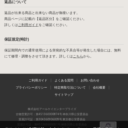
返品について
返品が出来る商品と出来ない商品が御座います。
商品ページに記載の【返品区分】をご確認ください。
詳しくは
ご利用ガイド
をご確認ください。
保証規定(時計)
保証期間内での通常使用による突発的な不具合等が発生した場合には、無料
にて修理・調整をさせて頂きます。詳しくは
こちら
から。
ご利用ガイド
よくある質問
お問い合わせ
プライバシーポリシー
特定商取引法について
会社概要
サイトマップ
株式会社アールケイエンタープライズ
古物営業許可：第451360000874号 神奈川県公安委員会
質屋許可証：第304360906009号 東京都公安委員会
質屋許可証：第451363600051号 神奈川県公安委員会