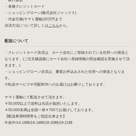
・銀行振込
・各種クレジットカード
・ショッピングローン(株式会社ジャックス)
・代金引換(ヤマト運輸)20万円まで
決済方法について詳しくは
こちら
から。
配送について
・クレジットカード決済は、カード会社にご登録されている住所への発送と
なります。(ご注文確認後にカード会社へ登録情報の照会確認を実施させて頂
きます。)
・ショッピングローン決済は、審査お申込みされた住所への発送となりま
す。
※転送サービスや宅配BOXへのお届けはお断りしております。
ヤマト運輸にて配送させて頂きます。
￥50,000以上で送料は当店が負担いたします。
￥50,000未満は全国一律￥700でお届けしております。
【配送希望時間帯をご指定出来ます】
午前中/14-16時/16-18時/18-20時/19-21時