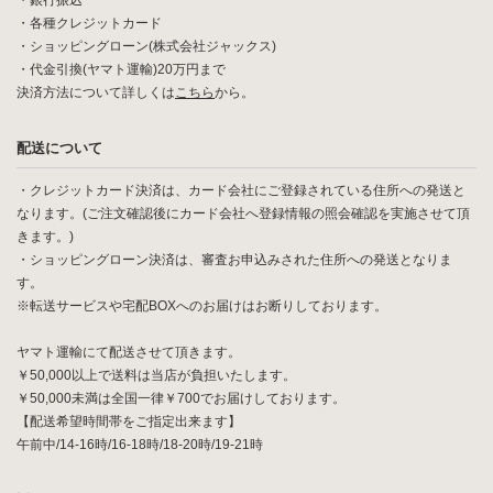
・銀行振込
・各種クレジットカード
・ショッピングローン(株式会社ジャックス)
・代金引換(ヤマト運輸)20万円まで
決済方法について詳しくは
こちら
から。
配送について
・クレジットカード決済は、カード会社にご登録されている住所への発送と
なります。(ご注文確認後にカード会社へ登録情報の照会確認を実施させて頂
きます。)
・ショッピングローン決済は、審査お申込みされた住所への発送となりま
す。
※転送サービスや宅配BOXへのお届けはお断りしております。
ヤマト運輸にて配送させて頂きます。
￥50,000以上で送料は当店が負担いたします。
￥50,000未満は全国一律￥700でお届けしております。
【配送希望時間帯をご指定出来ます】
午前中/14-16時/16-18時/18-20時/19-21時