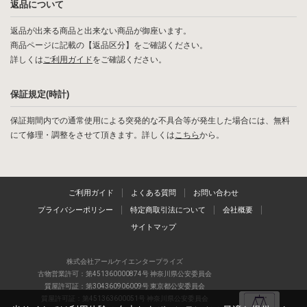
返品について
返品が出来る商品と出来ない商品が御座います。
商品ページに記載の【返品区分】をご確認ください。
詳しくは
ご利用ガイド
をご確認ください。
保証規定(時計)
保証期間内での通常使用による突発的な不具合等が発生した場合には、無料
にて修理・調整をさせて頂きます。詳しくは
こちら
から。
ご利用ガイド
よくある質問
お問い合わせ
プライバシーポリシー
特定商取引法について
会社概要
サイトマップ
株式会社アールケイエンタープライズ
古物営業許可：第451360000874号 神奈川県公安委員会
質屋許可証：第304360906009号 東京都公安委員会
質屋許可証：第451363600051号 神奈川県公安委員会