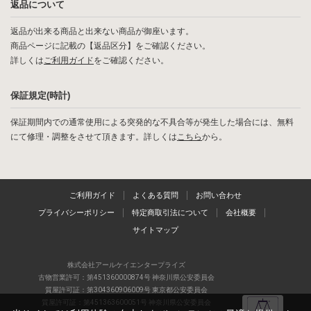
返品について
返品が出来る商品と出来ない商品が御座います。
商品ページに記載の【返品区分】をご確認ください。
詳しくは
ご利用ガイド
をご確認ください。
保証規定(時計)
保証期間内での通常使用による突発的な不具合等が発生した場合には、無料
にて修理・調整をさせて頂きます。詳しくは
こちら
から。
ご利用ガイド
よくある質問
お問い合わせ
プライバシーポリシー
特定商取引法について
会社概要
サイトマップ
株式会社アールケイエンタープライズ
古物営業許可：第451360000874号 神奈川県公安委員会
質屋許可証：第304360906009号 東京都公安委員会
質屋許可証：第451363600051号 神奈川県公安委員会