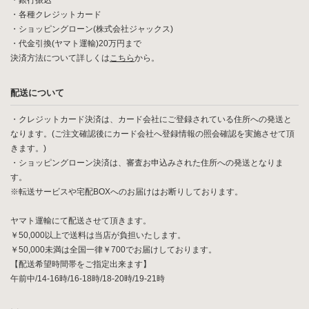
・銀行振込
・各種クレジットカード
・ショッピングローン(株式会社ジャックス)
・代金引換(ヤマト運輸)20万円まで
決済方法について詳しくは
こちら
から。
配送について
・クレジットカード決済は、カード会社にご登録されている住所への発送と
なります。(ご注文確認後にカード会社へ登録情報の照会確認を実施させて頂
きます。)
・ショッピングローン決済は、審査お申込みされた住所への発送となりま
す。
※転送サービスや宅配BOXへのお届けはお断りしております。
ヤマト運輸にて配送させて頂きます。
￥50,000以上で送料は当店が負担いたします。
￥50,000未満は全国一律￥700でお届けしております。
【配送希望時間帯をご指定出来ます】
午前中/14-16時/16-18時/18-20時/19-21時