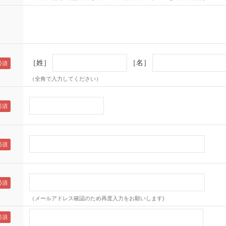
［姓］
［名］
（全角で入力してください）
（メールアドレス確認のため再度入力をお願いします)