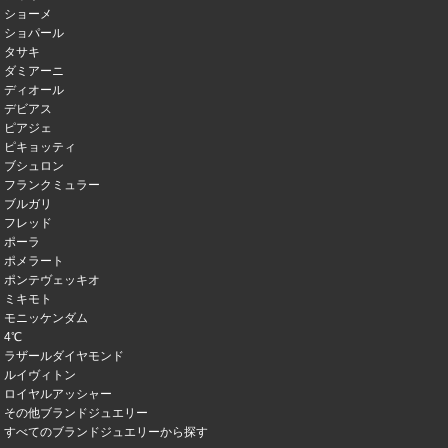
ショーメ
ショパール
タサキ
ダミアーニ
ディオール
デビアス
ピアジェ
ピキョッティ
ブシュロン
フランクミュラー
ブルガリ
フレッド
ポーラ
ポメラート
ポンテヴェッキオ
ミキモト
モニッケンダム
4℃
ラザールダイヤモンド
ルイヴィトン
ロイヤルアッシャー
その他ブランドジュエリー
すべてのブランドジュエリーから探す