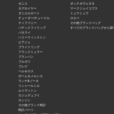
ゼニス
ボッテガヴェネタ
タグホイヤー
マークジェイコブス
ダニエルロート
ミュウミュウ
チューダー/チュードル
ロエベ
ティファニー
その他ブランドバッグ
パテックフィリップ
すべてのブランドバッグから探
パネライ
ハリーウィンストン
ピアジェ
ブライトリング
フランクミュラー
ブランパン
ブルガリ
ブレゲ
ベル＆ロス
ボーム＆メルシエ
ランゲ&ゾーネ
リシャールミル
ルイヴィトン
ロジェデュブイ
ロンジン
その他ブランド時計
時計パーツ