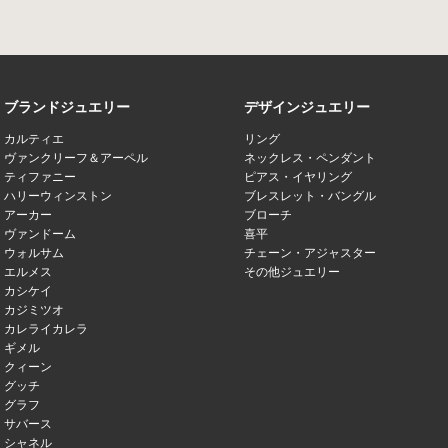
ブランドジュエリー
デザインジュエリー
カルティエ
リング
ヴァンクリーフ＆アーペル
ネックレス・ペンダント
ティファニー
ピアス・イヤリング
ハリーウィンストン
ブレスレット・バングル
アーカー
ブローチ
ヴァンドーム
喜平
ウォルサム
チェーン・アジャスター
エルメス
その他ジュエリー
カシケイ
カジミツオ
カレライカレラ
ギメル
クィーン
グッチ
グラフ
サバース
シャネル