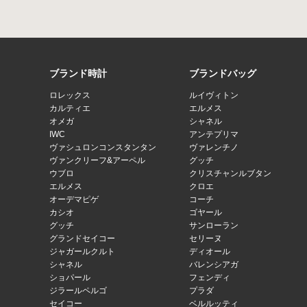
ブランド時計
ブランドバッグ
ロレックス
ルイヴィトン
カルティエ
エルメス
オメガ
シャネル
IWC
アンテプリマ
ヴァシュロンコンスタンタン
ヴァレンチノ
ヴァンクリーフ&アーペル
グッチ
ウブロ
クリスチャンルブタン
エルメス
クロエ
オーデマピゲ
コーチ
カシオ
ゴヤール
グッチ
サンローラン
グランドセイコー
セリーヌ
ジャガールクルト
ディオール
シャネル
バレンシアガ
ショパール
フェンディ
ジラールペルゴ
プラダ
セイコー
ベルルッティ