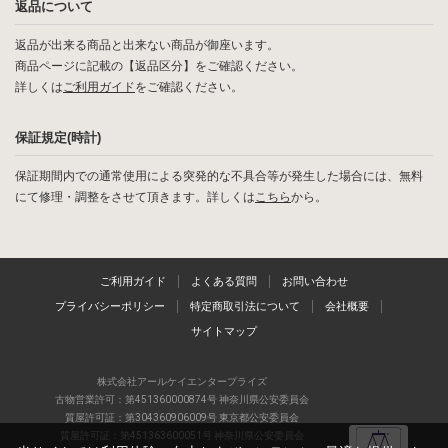
返品について
返品が出来る商品と出来ない商品が御座います。
商品ページに記載の【返品区分】をご確認ください。
詳しくは
ご利用ガイド
をご確認ください。
保証規定(時計)
保証期間内での通常使用による突発的な不具合等が発生した場合には、無料
にて修理・調整をさせて頂きます。詳しくは
こちら
から。
ご利用ガイド
よくある質問
お問い合わせ
プライバシーポリシー
特定商取引法について
会社概要
サイトマップ
株式会社アールケイエンタープライズ
古物営業許可：第451360000874号 神奈川県公安委員会
質屋許可証：第304360906009号 東京都公安委員会
質屋許可証：第451363600051号 神奈川県公安委員会