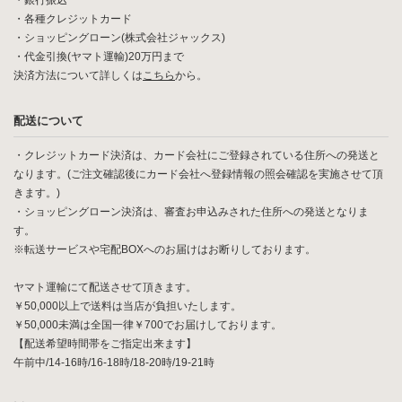
・銀行振込
・各種クレジットカード
・ショッピングローン(株式会社ジャックス)
・代金引換(ヤマト運輸)20万円まで
決済方法について詳しくは
こちら
から。
配送について
・クレジットカード決済は、カード会社にご登録されている住所への発送と
なります。(ご注文確認後にカード会社へ登録情報の照会確認を実施させて頂
きます。)
・ショッピングローン決済は、審査お申込みされた住所への発送となりま
す。
※転送サービスや宅配BOXへのお届けはお断りしております。
ヤマト運輸にて配送させて頂きます。
￥50,000以上で送料は当店が負担いたします。
￥50,000未満は全国一律￥700でお届けしております。
【配送希望時間帯をご指定出来ます】
午前中/14-16時/16-18時/18-20時/19-21時