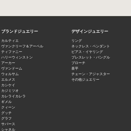
ブランドジュエリー
デザインジュエリー
カルティエ
リング
ヴァンクリーフ＆アーペル
ネックレス・ペンダント
ティファニー
ピアス・イヤリング
ハリーウィンストン
ブレスレット・バングル
アーカー
ブローチ
ヴァンドーム
喜平
ウォルサム
チェーン・アジャスター
エルメス
その他ジュエリー
カシケイ
カジミツオ
カレライカレラ
ギメル
クィーン
グッチ
グラフ
サバース
シャネル