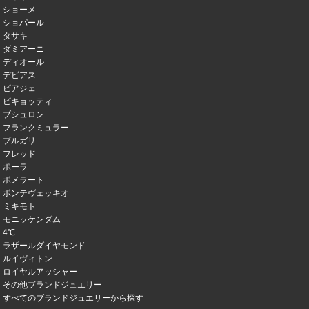
ショーメ
ショパール
タサキ
ダミアーニ
ディオール
デビアス
ピアジェ
ピキョッティ
ブシュロン
フランクミュラー
ブルガリ
フレッド
ポーラ
ポメラート
ポンテヴェッキオ
ミキモト
モニッケンダム
4℃
ラザールダイヤモンド
ルイヴィトン
ロイヤルアッシャー
その他ブランドジュエリー
すべてのブランドジュエリーから探す