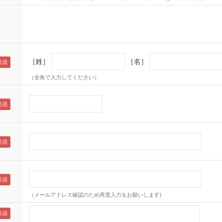
［姓］
［名］
（全角で入力してください）
（メールアドレス確認のため再度入力をお願いします)