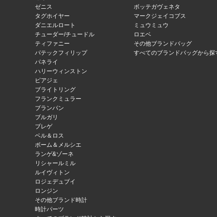
ゼニス
ボッテガヴェネタ
タグホイヤー
マークジェイコブス
ダニエルロート
ミュウミュウ
チューダー/チュードル
ロエベ
ティファニー
その他ブランドバッグ
パテックフィリップ
すべてのブランドバッグから探
パネライ
ハリーウィンストン
ピアジェ
ブライトリング
フランクミュラー
ブランパン
ブルガリ
ブレゲ
ベル＆ロス
ボーム＆メルシエ
ランゲ&ゾーネ
リシャールミル
ルイヴィトン
ロジェデュブイ
ロンジン
その他ブランド時計
時計パーツ