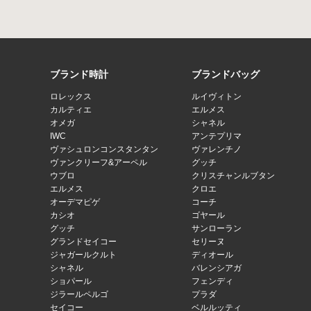
ブランド時計
ブランドバッグ
ロレックス
ルイヴィトン
カルティエ
エルメス
オメガ
シャネル
IWC
アンテプリマ
ヴァシュロンコンスタンタン
ヴァレンチノ
ヴァンクリーフ&アーペル
グッチ
ウブロ
クリスチャンルブタン
エルメス
クロエ
オーデマピゲ
コーチ
カシオ
ゴヤール
グッチ
サンローラン
グランドセイコー
セリーヌ
ジャガールクルト
ディオール
シャネル
バレンシアガ
ショパール
フェンディ
ジラールペルゴ
プラダ
セイコー
ベルルッティ