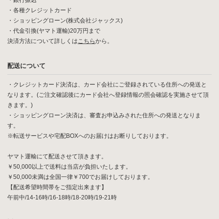
・銀行振込
・各種クレジットカード
・ショッピングローン(株式会社ジャックス)
・代金引換(ヤマト運輸)20万円まで
決済方法について詳しくは
こちら
から。
配送について
・クレジットカード決済は、カード会社にご登録されている住所への発送と
なります。(ご注文確認後にカード会社へ登録情報の照会確認を実施させて頂
きます。)
・ショッピングローン決済は、審査お申込みされた住所への発送となりま
す。
※転送サービスや宅配BOXへのお届けはお断りしております。
ヤマト運輸にて配送させて頂きます。
￥50,000以上で送料は当店が負担いたします。
￥50,000未満は全国一律￥700でお届けしております。
【配送希望時間帯をご指定出来ます】
午前中/14-16時/16-18時/18-20時/19-21時