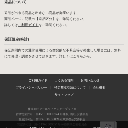
返品について
返品が出来る商品と出来ない商品が御座います。
商品ページに記載の【返品区分】をご確認ください。
詳しくは
ご利用ガイド
をご確認ください。
保証規定(時計)
保証期間内での通常使用による突発的な不具合等が発生した場合には、無料
にて修理・調整をさせて頂きます。詳しくは
こちら
から。
ご利用ガイド
よくある質問
お問い合わせ
プライバシーポリシー
特定商取引法について
会社概要
サイトマップ
株式会社アールケイエンタープライズ
古物営業許可：第451360000874号 神奈川県公安委員会
質屋許可証：第304360906009号 東京都公安委員会
質屋許可証：第451363600051号 神奈川県公安委員会