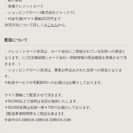
・銀行振込
・各種クレジットカード
・ショッピングローン(株式会社ジャックス)
・代金引換(ヤマト運輸)20万円まで
決済方法について詳しくは
こちら
から。
配送について
・クレジットカード決済は、カード会社にご登録されている住所への発送と
なります。(ご注文確認後にカード会社へ登録情報の照会確認を実施させて頂
きます。)
・ショッピングローン決済は、審査お申込みされた住所への発送となりま
す。
※転送サービスや宅配BOXへのお届けはお断りしております。
ヤマト運輸にて配送させて頂きます。
￥50,000以上で送料は当店が負担いたします。
￥50,000未満は全国一律￥700でお届けしております。
【配送希望時間帯をご指定出来ます】
午前中/14-16時/16-18時/18-20時/19-21時