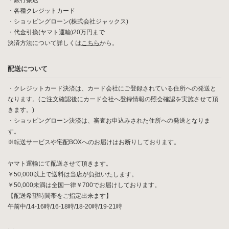
・銀行振込
・各種クレジットカード
・ショッピングローン(株式会社ジャックス)
・代金引換(ヤマト運輸)20万円まで
決済方法について詳しくは
こちら
から。
配送について
・クレジットカード決済は、カード会社にご登録されている住所への発送と
なります。(ご注文確認後にカード会社へ登録情報の照会確認を実施させて頂
きます。)
・ショッピングローン決済は、審査お申込みされた住所への発送となりま
す。
※転送サービスや宅配BOXへのお届けはお断りしております。
ヤマト運輸にて配送させて頂きます。
￥50,000以上で送料は当店が負担いたします。
￥50,000未満は全国一律￥700でお届けしております。
【配送希望時間帯をご指定出来ます】
午前中/14-16時/16-18時/18-20時/19-21時