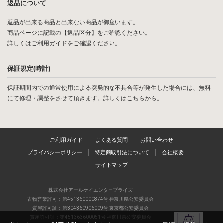
返品について
返品が出来る商品と出来ない商品が御座います。
商品ページに記載の【返品区分】をご確認ください。
詳しくは
ご利用ガイド
をご確認ください。
保証規定(時計)
保証期間内での通常使用による突発的な不具合等が発生した場合には、無料
にて修理・調整をさせて頂きます。詳しくは
こちら
から。
ご利用ガイド
よくある質問
お問い合わせ
プライバシーポリシー
特定商取引法について
会社概要
サイトマップ
株式会社アールケイエンタープライズ
古物営業許可：第451360000874号 神奈川県公安委員会
質屋許可証：第304360906009号 東京都公安委員会
質屋許可証：第451363600051号 神奈川県公安委員会