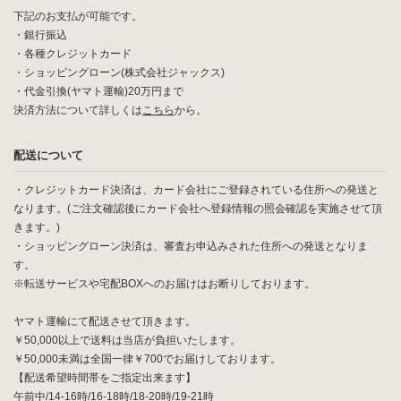
下記のお支払が可能です。
・銀行振込
・各種クレジットカード
・ショッピングローン(株式会社ジャックス)
・代金引換(ヤマト運輸)20万円まで
決済方法について詳しくは
こちら
から。
配送について
・クレジットカード決済は、カード会社にご登録されている住所への発送と
なります。(ご注文確認後にカード会社へ登録情報の照会確認を実施させて頂
きます。)
・ショッピングローン決済は、審査お申込みされた住所への発送となりま
す。
※転送サービスや宅配BOXへのお届けはお断りしております。
ヤマト運輸にて配送させて頂きます。
￥50,000以上で送料は当店が負担いたします。
￥50,000未満は全国一律￥700でお届けしております。
【配送希望時間帯をご指定出来ます】
午前中/14-16時/16-18時/18-20時/19-21時