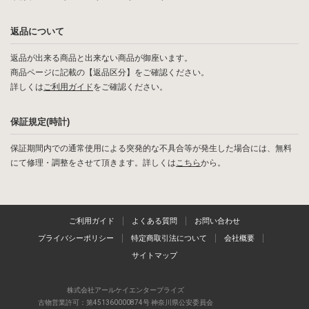
返品について
返品が出来る商品と出来ない商品が御座います。
商品ページに記載の【返品区分】をご確認ください。
詳しくは
ご利用ガイド
をご確認ください。
保証規定(時計)
保証期間内での通常使用による突発的な不具合等が発生した場合には、無料
にて修理・調整をさせて頂きます。詳しくは
こちら
から。
ご利用ガイド
よくある質問
お問い合わせ
プライバシーポリシー
特定商取引法について
会社概要
サイトマップ
株式会社アールケイエンタープライズ
古物営業許可：第451360000874号 神奈川県公安委員会