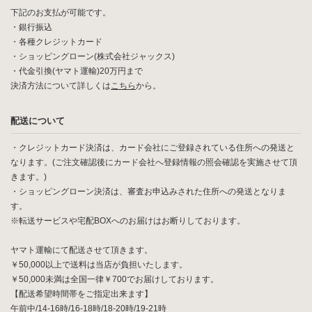
下記のお支払が可能です。
・銀行振込
・各種クレジットカード
・ショッピングローン(株式会社ジャックス)
・代金引換(ヤマト運輸)20万円まで
決済方法について詳しくは
こちら
から。
配送について
・クレジットカード決済は、カード会社にご登録されている住所への発送と
なります。(ご注文確認後にカード会社へ登録情報の照会確認を実施させて頂
きます。)
・ショッピングローン決済は、審査お申込みされた住所への発送となりま
す。
※転送サービスや宅配BOXへのお届けはお断りしております。
ヤマト運輸にて配送させて頂きます。
￥50,000以上で送料は当店が負担いたします。
￥50,000未満は全国一律￥700でお届けしております。
【配送希望時間帯をご指定出来ます】
午前中/14-16時/16-18時/18-20時/19-21時