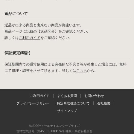
返品について
返品が出来る商品と出来ない商品が御座います。
商品ページに記載の【返品区分】をご確認ください。
詳しくは
ご利用ガイド
をご確認ください。
保証規定(時計)
保証期間内での通常使用による突発的な不具合等が発生した場合には、無料
にて修理・調整をさせて頂きます。詳しくは
こちら
から。
ご利用ガイド
よくある質問
お問い合わせ
プライバシーポリシー
特定商取引法について
会社概要
サイトマップ
株式会社アールケイエンタープライズ
古物営業許可：第451360000874号 神奈川県公安委員会