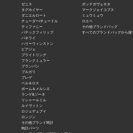
ゼニス
ボッテガヴェネタ
タグホイヤー
マークジェイコブス
ダニエルロート
ミュウミュウ
チューダー/チュードル
ロエベ
ティファニー
その他ブランドバッグ
パテックフィリップ
すべてのブランドバッグから探
パネライ
ハリーウィンストン
ピアジェ
ブライトリング
フランクミュラー
ブランパン
ブルガリ
ブレゲ
ベル＆ロス
ボーム＆メルシエ
ランゲ&ゾーネ
リシャールミル
ルイヴィトン
ロジェデュブイ
ロンジン
その他ブランド時計
時計パーツ