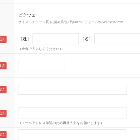
ピクウェ
サイズ：チェーン長さ(留め具含):約60cm / チャーム:約W15xH45mm
［姓］
［名］
（全角で入力してください）
（メールアドレス確認のため再度入力をお願いします)