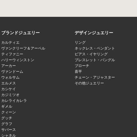
ブランドジュエリー
デザインジュエリー
カルティエ
リング
ヴァンクリーフ＆アーペル
ネックレス・ペンダント
ティファニー
ピアス・イヤリング
ハリーウィンストン
ブレスレット・バングル
アーカー
ブローチ
ヴァンドーム
喜平
ウォルサム
チェーン・アジャスター
エルメス
その他ジュエリー
カシケイ
カジミツオ
カレライカレラ
ギメル
クィーン
グッチ
グラフ
サバース
シャネル