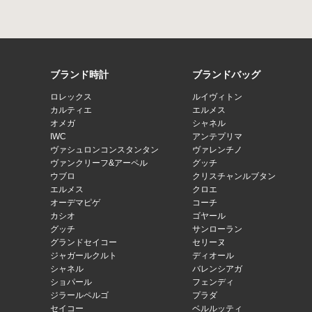
ブランド時計
ブランドバッグ
ロレックス
ルイヴィトン
カルティエ
エルメス
オメガ
シャネル
IWC
アンテプリマ
ヴァシュロンコンスタンタン
ヴァレンチノ
ヴァンクリーフ&アーペル
グッチ
ウブロ
クリスチャンルブタン
エルメス
クロエ
オーデマピゲ
コーチ
カシオ
ゴヤール
グッチ
サンローラン
グランドセイコー
セリーヌ
ジャガールクルト
ディオール
シャネル
バレンシアガ
ショパール
フェンディ
ジラールペルゴ
プラダ
セイコー
ベルルッティ