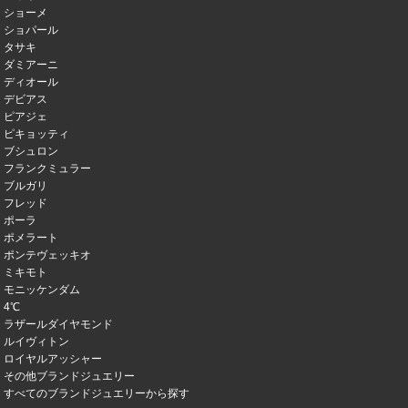
ショーメ
ショパール
タサキ
ダミアーニ
ディオール
デビアス
ピアジェ
ピキョッティ
ブシュロン
フランクミュラー
ブルガリ
フレッド
ポーラ
ポメラート
ポンテヴェッキオ
ミキモト
モニッケンダム
4℃
ラザールダイヤモンド
ルイヴィトン
ロイヤルアッシャー
その他ブランドジュエリー
すべてのブランドジュエリーから探す