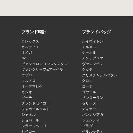
ブランド時計
ブランドバッグ
ロレックス
ルイヴィトン
カルティエ
エルメス
オメガ
シャネル
IWC
アンテプリマ
ヴァシュロンコンスタンタン
ヴァレンチノ
ヴァンクリーフ&アーペル
グッチ
ウブロ
クリスチャンルブタン
エルメス
クロエ
オーデマピゲ
コーチ
カシオ
ゴヤール
グッチ
サンローラン
グランドセイコー
セリーヌ
ジャガールクルト
ディオール
シャネル
バレンシアガ
ショパール
フェンディ
ジラールペルゴ
プラダ
セイコー
ベルルッティ