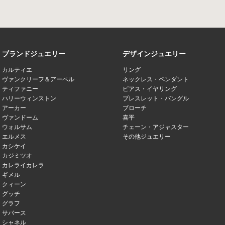
ブランドジュエリー
デザインジュエリー
カルティエ
リング
ヴァンクリーフ＆アーペル
ネックレス・ペンダント
ティファニー
ピアス・イヤリング
ハリーウィンストン
ブレスレット・バングル
アーカー
ブローチ
ヴァンドーム
喜平
ウォルサム
チェーン・アジャスター
エルメス
その他ジュエリー
カシケイ
カジミツオ
カレライカレラ
ギメル
クィーン
グッチ
グラフ
サバース
シャネル