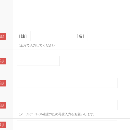
［姓］
［名］
（全角で入力してください）
（メールアドレス確認のため再度入力をお願いします)