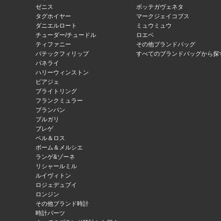
ゼニス
ボッテガヴェネタ
タグホイヤー
マークジェイコブス
ダニエルロート
ミュウミュウ
チューダー/チュードル
ロエベ
ティファニー
その他ブランドバッグ
パテックフィリップ
すべてのブランドバッグから探
パネライ
ハリーウィンストン
ピアジェ
ブライトリング
フランクミュラー
ブランパン
ブルガリ
ブレゲ
ベル＆ロス
ボーム＆メルシエ
ランゲ&ゾーネ
リシャールミル
ルイヴィトン
ロジェデュブイ
ロンジン
その他ブランド時計
時計パーツ