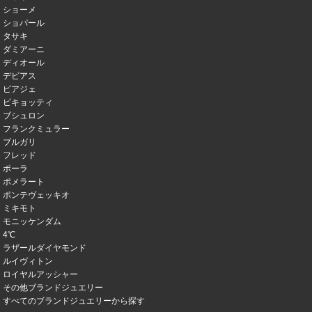
ショーメ
ショパール
タサキ
ダミアーニ
ディオール
デビアス
ピアジェ
ピキョッティ
ブシュロン
フランクミュラー
ブルガリ
フレッド
ポーラ
ポメラート
ポンテヴェッキオ
ミキモト
モニッケンダム
4℃
ラザールダイヤモンド
ルイヴィトン
ロイヤルアッシャー
その他ブランドジュエリー
すべてのブランドジュエリーから探す