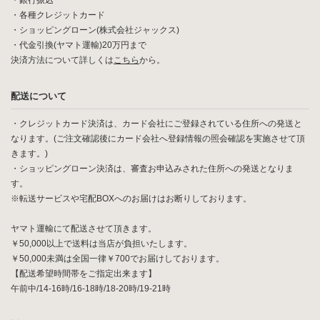
・銀行振込
・各種クレジットカード
・ショッピングローン(株式会社ジャックス)
・代金引換(ヤマト運輸)20万円まで
決済方法について詳しくは
こちら
から。
配送について
・クレジットカード決済は、カード会社にご登録されている住所への発送と
なります。(ご注文確認後にカード会社へ登録情報の照会確認を実施させて頂
きます。)
・ショッピングローン決済は、審査お申込みされた住所への発送となりま
す。
※転送サービスや宅配BOXへのお届けはお断りしております。
ヤマト運輸にて配送させて頂きます。
￥50,000以上で送料は当店が負担いたします。
￥50,000未満は全国一律￥700でお届けしております。
【配送希望時間帯をご指定出来ます】
午前中/14-16時/16-18時/18-20時/19-21時