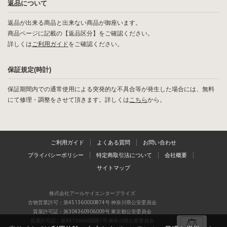
返品について
返品が出来る商品と出来ない商品が御座います。
商品ページに記載の【返品区分】をご確認ください。
詳しくは
ご利用ガイド
をご確認ください。
保証規定(時計)
保証期間内での通常使用による突発的な不具合等が発生した場合には、無料
にて修理・調整をさせて頂きます。詳しくは
こちら
から。
ご利用ガイド
よくある質問
お問い合わせ
プライバシーポリシー
特定商取引法について
会社概要
サイトマップ
株式会社アールケイエンタープライズ
古物営業許可：第451360000874号 神奈川県公安委員会
質屋許可証：第304360906009号 東京都公安委員会
質屋許可証：第451363600051号 神奈川県公安委員会