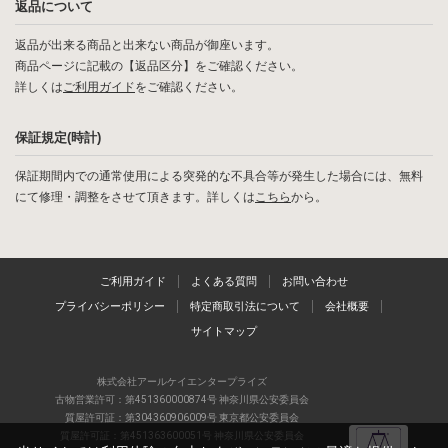
返品について
返品が出来る商品と出来ない商品が御座います。
商品ページに記載の【返品区分】をご確認ください。
詳しくは
ご利用ガイド
をご確認ください。
保証規定(時計)
保証期間内での通常使用による突発的な不具合等が発生した場合には、無料
にて修理・調整をさせて頂きます。詳しくは
こちら
から。
ご利用ガイド
よくある質問
お問い合わせ
プライバシーポリシー
特定商取引法について
会社概要
サイトマップ
株式会社アールケイエンタープライズ
古物営業許可：第451360000874号 神奈川県公安委員会
質屋許可証：第304360906009号 東京都公安委員会
質屋許可証：第451363600051号 神奈川県公安委員会