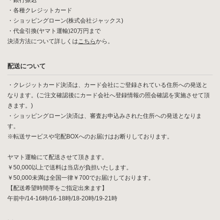
・銀行振込
・各種クレジットカード
・ショッピングローン(株式会社ジャックス)
・代金引換(ヤマト運輸)20万円まで
決済方法について詳しくは
こちら
から。
配送について
・クレジットカード決済は、カード会社にご登録されている住所への発送と
なります。(ご注文確認後にカード会社へ登録情報の照会確認を実施させて頂
きます。)
・ショッピングローン決済は、審査お申込みされた住所への発送となりま
す。
※転送サービスや宅配BOXへのお届けはお断りしております。
ヤマト運輸にて配送させて頂きます。
￥50,000以上で送料は当店が負担いたします。
￥50,000未満は全国一律￥700でお届けしております。
【配送希望時間帯をご指定出来ます】
午前中/14-16時/16-18時/18-20時/19-21時