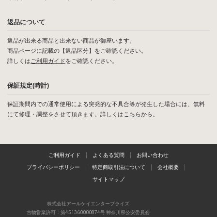
返品について
返品が出来る商品と出来ない商品が御座います。
商品ページに記載の【返品区分】をご確認ください。
詳しくは
ご利用ガイド
をご確認ください。
保証規定(時計)
保証期間内での通常使用による突発的な不具合等が発生した場合には、無料
にて修理・調整をさせて頂きます。詳しくは
こちら
から。
ご利用ガイド
よくある質問
お問い合わせ
プライバシーポリシー
特定商取引法について
会社概要
サイトマップ
株式会社アールケイエンタープライズ
古物営業許可：第451360000874号 神奈川県公安委員会