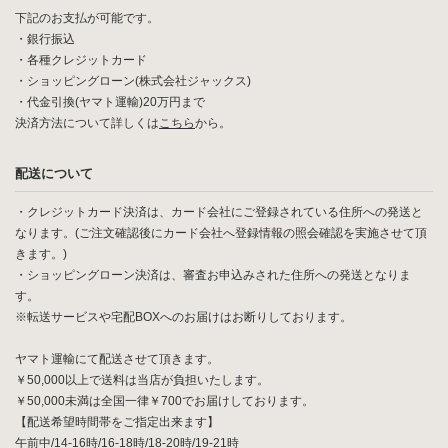
下記のお支払が可能です。
・銀行振込
・各種クレジットカード
・ショッピングローン(株式会社ジャックス)
・代金引換(ヤマト運輸)20万円まで
決済方法について詳しくは
こちら
から。
配送について
・クレジットカード決済は、カード会社にご登録されている住所への発送と
なります。(ご注文確認後にカード会社へ登録情報の照会確認を実施させて頂
きます。)
・ショッピングローン決済は、審査お申込みされた住所への発送となりま
す。
※転送サービスや宅配BOXへのお届けはお断りしております。
ヤマト運輸にて配送させて頂きます。
￥50,000以上で送料は当店が負担いたします。
￥50,000未満は全国一律￥700でお届けしております。
【配送希望時間帯をご指定出来ます】
午前中/14-16時/16-18時/18-20時/19-21時