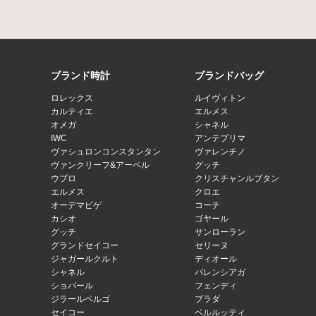
ブランド時計
ブランドバッグ
ロレックス
ルイヴィトン
カルティエ
エルメス
オメガ
シャネル
IWC
アンテプリマ
ヴァシュロンコンスタンタン
ヴァレンチノ
ヴァンクリーフ&アーペル
グッチ
ウブロ
クリスチャンルブタン
エルメス
クロエ
オーデマピゲ
コーチ
カシオ
ゴヤール
グッチ
サンローラン
グランドセイコー
セリーヌ
ジャガールクルト
ディオール
シャネル
バレンシアガ
ショパール
フェンディ
ジラールペルゴ
プラダ
セイコー
ベルルッティ