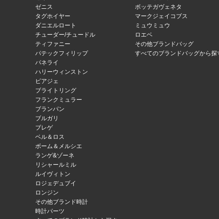
ゼニス
ボッテガヴェネタ
タグホイヤー
マークジェイコブス
ダニエルロート
ミュウミュウ
チューダー/チュードル
ロエベ
ティファニー
その他ブランドバッグ
パテックフィリップ
すべてのブランドバッグから探
パネライ
ハリーウィンストン
ピアジェ
ブライトリング
フランクミュラー
ブランパン
ブルガリ
ブレゲ
ベル＆ロス
ボーム＆メルシエ
ランゲ&ゾーネ
リシャールミル
ルイヴィトン
ロジェデュブイ
ロンジン
その他ブランド時計
時計パーツ