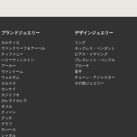
ブランドジュエリー
デザインジュエリー
カルティエ
リング
ヴァンクリーフ＆アーペル
ネックレス・ペンダント
ティファニー
ピアス・イヤリング
ハリーウィンストン
ブレスレット・バングル
アーカー
ブローチ
ヴァンドーム
喜平
ウォルサム
チェーン・アジャスター
エルメス
その他ジュエリー
カシケイ
カジミツオ
カレライカレラ
ギメル
クィーン
グッチ
グラフ
サバース
シャネル