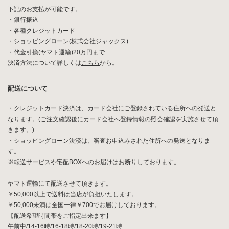
下記のお支払が可能です。
・銀行振込
・各種クレジットカード
・ショッピングローン(株式会社ジャックス)
・代金引換(ヤマト運輸)20万円まで
決済方法について詳しくは
こちら
から。
配送について
・クレジットカード決済は、カード会社にご登録されている住所への発送と
なります。(ご注文確認後にカード会社へ登録情報の照会確認を実施させて頂
きます。)
・ショッピングローン決済は、審査お申込みされた住所への発送となりま
す。
※転送サービスや宅配BOXへのお届けはお断りしております。
ヤマト運輸にて配送させて頂きます。
￥50,000以上で送料は当店が負担いたします。
￥50,000未満は全国一律￥700でお届けしております。
【配送希望時間帯をご指定出来ます】
午前中/14-16時/16-18時/18-20時/19-21時