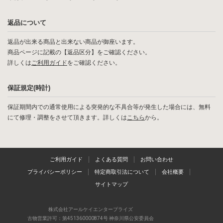
返品について
返品が出来る商品と出来ない商品が御座います。
商品ページに記載の【返品区分】をご確認ください。
詳しくは
ご利用ガイド
をご確認ください。
保証規定(時計)
保証期間内での通常使用による突発的な不具合等が発生した場合には、無料
にて修理・調整をさせて頂きます。詳しくは
こちら
から。
ご利用ガイド
よくある質問
お問い合わせ
プライバシーポリシー
特定商取引法について
会社概要
サイトマップ
株式会社アールケイエンタープライズ
古物営業許可：第451360000874号 神奈川県公安委員会