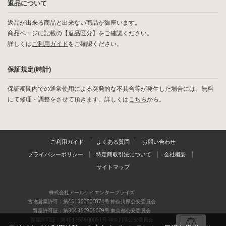
返品について
返品が出来る商品と出来ない商品が御座います。
商品ページに記載の【返品区分】をご確認ください。
詳しくは
ご利用ガイド
をご確認ください。
保証規定(時計)
保証期間内での通常使用による突発的な不具合等が発生した場合には、無料
にて修理・調整をさせて頂きます。詳しくは
こちら
から。
ご利用ガイド
よくある質問
お問い合わせ
プライバシーポリシー
特定商取引法について
会社概要
サイトマップ
株式会社アールケイエンタープライズ
古物営業許可：第451360000874号 神奈川県公安委員会
質屋許可証：第304360906009号 東京都公安委員会
質屋許可証：第451363600051号 神奈川県公安委員会