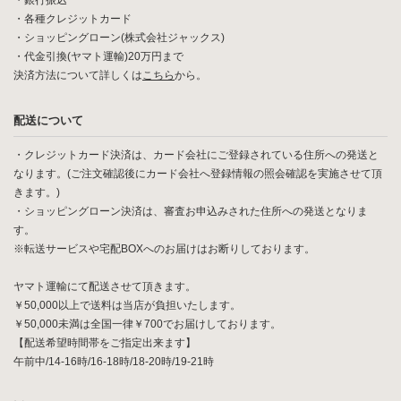
・銀行振込
・各種クレジットカード
・ショッピングローン(株式会社ジャックス)
・代金引換(ヤマト運輸)20万円まで
決済方法について詳しくは
こちら
から。
配送について
・クレジットカード決済は、カード会社にご登録されている住所への発送と
なります。(ご注文確認後にカード会社へ登録情報の照会確認を実施させて頂
きます。)
・ショッピングローン決済は、審査お申込みされた住所への発送となりま
す。
※転送サービスや宅配BOXへのお届けはお断りしております。
ヤマト運輸にて配送させて頂きます。
￥50,000以上で送料は当店が負担いたします。
￥50,000未満は全国一律￥700でお届けしております。
【配送希望時間帯をご指定出来ます】
午前中/14-16時/16-18時/18-20時/19-21時