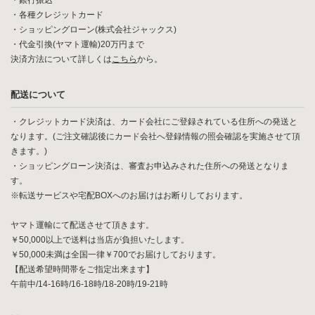
・銀行振込
・各種クレジットカード
・ショッピングローン(株式会社ジャックス)
・代金引換(ヤマト運輸)20万円まで
決済方法について詳しくは
こちら
から。
配送について
・クレジットカード決済は、カード会社にご登録されている住所への発送と
なります。(ご注文確認後にカード会社へ登録情報の照会確認を実施させて頂
きます。)
・ショッピングローン決済は、審査お申込みされた住所への発送となりま
す。
※転送サービスや宅配BOXへのお届けはお断りしております。
ヤマト運輸にて配送させて頂きます。
￥50,000以上で送料は当店が負担いたします。
￥50,000未満は全国一律￥700でお届けしております。
【配送希望時間帯をご指定出来ます】
午前中/14-16時/16-18時/18-20時/19-21時