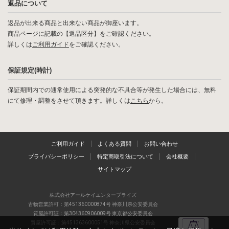
返品について
返品が出来る商品と出来ない商品が御座います。
商品ページに記載の【返品区分】をご確認ください。
詳しくは
ご利用ガイド
をご確認ください。
保証規定(時計)
保証期間内での通常使用による突発的な不具合等が発生した場合には、無料
にて修理・調整をさせて頂きます。詳しくは
こちら
から。
ご利用ガイド
よくある質問
お問い合わせ
プライバシーポリシー
特定商取引法について
会社概要
サイトマップ
株式会社アールケイエンタープライズ
古物営業許可：第451360000874号 神奈川県公安委員会
質屋許可証：第304360906009号 東京都公安委員会
質屋許可証：第451363600051号 神奈川県公安委員会