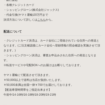
・銀行振込
・各種クレジットカード
・ショッピングローン(株式会社ジャックス)
・代金引換(ヤマト運輸)20万円まで
決済方法について詳しくは
こちら
から。
配送について
・クレジットカード決済は、カード会社にご登録されている住所への発送と
なります。(ご注文確認後にカード会社へ登録情報の照会確認を実施させて頂
きます。)
・ショッピングローン決済は、審査お申込みされた住所への発送となりま
す。
※転送サービスや宅配BOXへのお届けはお断りしております。
ヤマト運輸にて配送させて頂きます。
￥50,000以上で送料は当店が負担いたします。
￥50,000未満は全国一律￥700でお届けしております。
【配送希望時間帯をご指定出来ます】
午前中/14-16時/16-18時/18-20時/19-21時