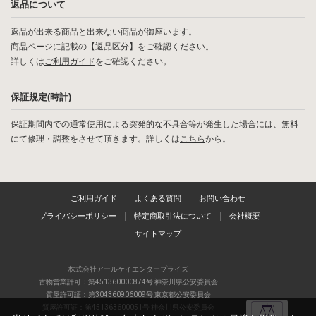
返品について
返品が出来る商品と出来ない商品が御座います。
商品ページに記載の【返品区分】をご確認ください。
詳しくは
ご利用ガイド
をご確認ください。
保証規定(時計)
保証期間内での通常使用による突発的な不具合等が発生した場合には、無料
にて修理・調整をさせて頂きます。詳しくは
こちら
から。
ご利用ガイド
よくある質問
お問い合わせ
プライバシーポリシー
特定商取引法について
会社概要
サイトマップ
株式会社アールケイエンタープライズ
古物営業許可：第451360000874号 神奈川県公安委員会
質屋許可証：第304360906009号 東京都公安委員会
質屋許可証：第451363600051号 神奈川県公安委員会