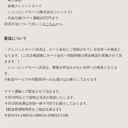
・銀行振込
・各種クレジットカード
・ショッピングローン(株式会社ジャックス)
・代金引換(ヤマト運輸)20万円まで
決済方法について詳しくは
こちら
から。
配送について
・クレジットカード決済は、カード会社にご登録されている住所への発送と
なります。(ご注文確認後にカード会社へ登録情報の照会確認を実施させて頂
きます。)
・ショッピングローン決済は、審査お申込みされた住所への発送となりま
す。
※転送サービスや宅配BOXへのお届けはお断りしております。
ヤマト運輸にて配送させて頂きます。
￥50,000以上で送料は当店が負担いたします。
￥50,000未満は全国一律￥700でお届けしております。
【配送希望時間帯をご指定出来ます】
午前中/14-16時/16-18時/18-20時/19-21時