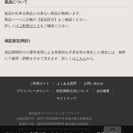
返品について
返品が出来る商品と出来ない商品が御座います。
商品ページに記載の【返品区分】をご確認ください。
詳しくは
ご利用ガイド
をご確認ください。
保証規定(時計)
保証期間内での通常使用による突発的な不具合等が発生した場合には、無料
にて修理・調整をさせて頂きます。詳しくは
こちら
から。
ご利用ガイド
よくある質問
お問い合わせ
プライバシーポリシー
特定商取引法について
会社概要
サイトマップ
株式会社アールケイエンタープライズ
古物営業許可：第451360000874号 神奈川県公安委員会
質屋許可証：第304360906009号 東京都公安委員会
質屋許可証：第451363600051号 神奈川県公安委員会