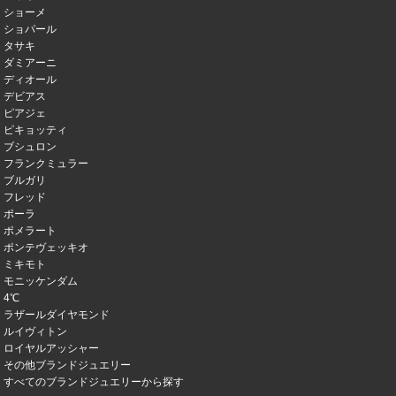
ショーメ
ショパール
タサキ
ダミアーニ
ディオール
デビアス
ピアジェ
ピキョッティ
ブシュロン
フランクミュラー
ブルガリ
フレッド
ポーラ
ポメラート
ポンテヴェッキオ
ミキモト
モニッケンダム
4℃
ラザールダイヤモンド
ルイヴィトン
ロイヤルアッシャー
その他ブランドジュエリー
すべてのブランドジュエリーから探す