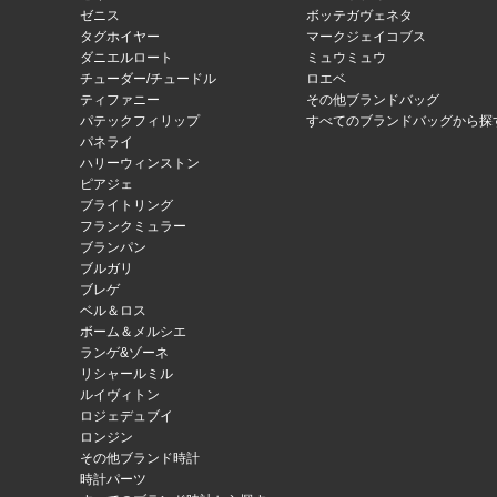
ゼニス
ボッテガヴェネタ
タグホイヤー
マークジェイコブス
ダニエルロート
ミュウミュウ
チューダー/チュードル
ロエベ
ティファニー
その他ブランドバッグ
パテックフィリップ
すべてのブランドバッグから探
パネライ
ハリーウィンストン
ピアジェ
ブライトリング
フランクミュラー
ブランパン
ブルガリ
ブレゲ
ベル＆ロス
ボーム＆メルシエ
ランゲ&ゾーネ
リシャールミル
ルイヴィトン
ロジェデュブイ
ロンジン
その他ブランド時計
時計パーツ