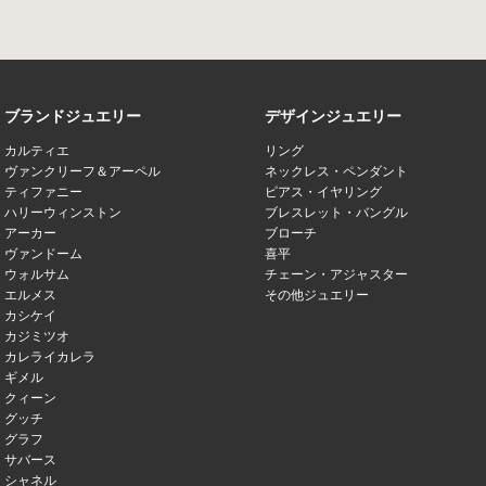
ブランドジュエリー
デザインジュエリー
カルティエ
リング
ヴァンクリーフ＆アーペル
ネックレス・ペンダント
ティファニー
ピアス・イヤリング
ハリーウィンストン
ブレスレット・バングル
アーカー
ブローチ
ヴァンドーム
喜平
ウォルサム
チェーン・アジャスター
エルメス
その他ジュエリー
カシケイ
カジミツオ
カレライカレラ
ギメル
クィーン
グッチ
グラフ
サバース
シャネル