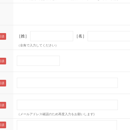
［姓］
［名］
（全角で入力してください）
（メールアドレス確認のため再度入力をお願いします)