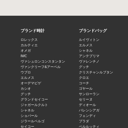
ブランド時計
ブランドバッグ
ロレックス
ルイヴィトン
カルティエ
エルメス
オメガ
シャネル
IWC
アンテプリマ
ヴァシュロンコンスタンタン
ヴァレンチノ
ヴァンクリーフ&アーペル
グッチ
ウブロ
クリスチャンルブタン
エルメス
クロエ
オーデマピゲ
コーチ
カシオ
ゴヤール
グッチ
サンローラン
グランドセイコー
セリーヌ
ジャガールクルト
ディオール
シャネル
バレンシアガ
ショパール
フェンディ
ジラールペルゴ
プラダ
セイコー
ベルルッティ