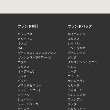
ブランド時計
ブランドバッグ
ロレックス
ルイヴィトン
カルティエ
エルメス
オメガ
シャネル
IWC
アンテプリマ
ヴァシュロンコンスタンタン
ヴァレンチノ
ヴァンクリーフ&アーペル
グッチ
ウブロ
クリスチャンルブタン
エルメス
クロエ
オーデマピゲ
コーチ
カシオ
ゴヤール
グッチ
サンローラン
グランドセイコー
セリーヌ
ジャガールクルト
ディオール
シャネル
バレンシアガ
ショパール
フェンディ
ジラールペルゴ
プラダ
セイコー
ベルルッティ