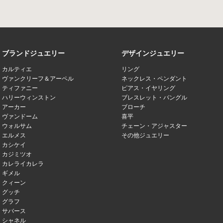
ブランドジュエリー
デザインジュエリー
カルティエ
リング
ヴァンクリーフ＆アーペル
ネックレス・ペンダント
ティファニー
ピアス・イヤリング
ハリーウィンストン
ブレスレット・バングル
アーカー
ブローチ
ヴァンドーム
喜平
ウォルサム
チェーン・アジャスター
エルメス
その他ジュエリー
カシケイ
カジミツオ
カレライカレラ
ギメル
クィーン
グッチ
グラフ
サバース
シャネル