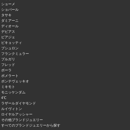
ショーメ
ショパール
タサキ
ダミアーニ
ディオール
デビアス
ピアジェ
ピキョッティ
ブシュロン
フランクミュラー
ブルガリ
フレッド
ポーラ
ポメラート
ポンテヴェッキオ
ミキモト
モニッケンダム
4℃
ラザールダイヤモンド
ルイヴィトン
ロイヤルアッシャー
その他ブランドジュエリー
すべてのブランドジュエリーから探す