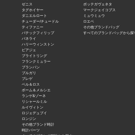
ゼニス
ボッテガヴェネタ
タグホイヤー
マークジェイコブス
ダニエルロート
ミュウミュウ
チューダー/チュードル
ロエベ
ティファニー
その他ブランドバッグ
パテックフィリップ
すべてのブランドバッグから探
パネライ
ハリーウィンストン
ピアジェ
ブライトリング
フランクミュラー
ブランパン
ブルガリ
ブレゲ
ベル＆ロス
ボーム＆メルシエ
ランゲ&ゾーネ
リシャールミル
ルイヴィトン
ロジェデュブイ
ロンジン
その他ブランド時計
時計パーツ