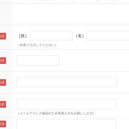
［姓］
［名］
（全角で入力してください）
（メールアドレス確認のため再度入力をお願いします)