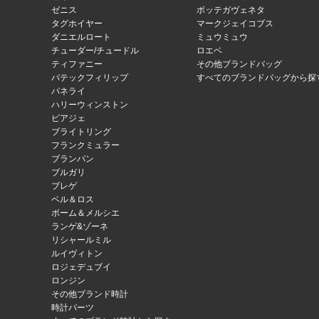
ゼニス
ボッテガヴェネタ
タグホイヤー
マークジェイコブス
ダニエルロート
ミュウミュウ
チューダー/チュードル
ロエベ
ティファニー
その他ブランドバッグ
パテックフィリップ
すべてのブランドバッグから探
パネライ
ハリーウィンストン
ピアジェ
ブライトリング
フランクミュラー
ブランパン
ブルガリ
ブレゲ
ベル＆ロス
ボーム＆メルシエ
ランゲ&ゾーネ
リシャールミル
ルイヴィトン
ロジェデュブイ
ロンジン
その他ブランド時計
時計パーツ