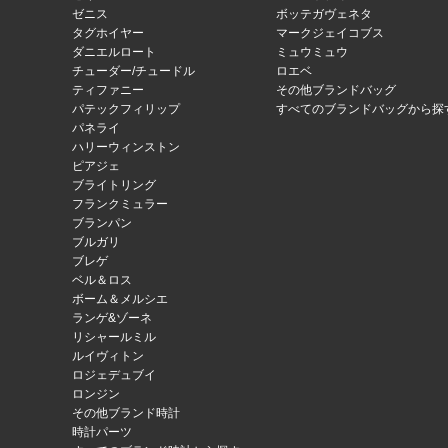
ゼニス
ボッテガヴェネタ
タグホイヤー
マークジェイコブス
ダニエルロート
ミュウミュウ
チューダー/チュードル
ロエベ
ティファニー
その他ブランドバッグ
パテックフィリップ
すべてのブランドバッグから探
パネライ
ハリーウィンストン
ピアジェ
ブライトリング
フランクミュラー
ブランパン
ブルガリ
ブレゲ
ベル＆ロス
ボーム＆メルシエ
ランゲ&ゾーネ
リシャールミル
ルイヴィトン
ロジェデュブイ
ロンジン
その他ブランド時計
時計パーツ