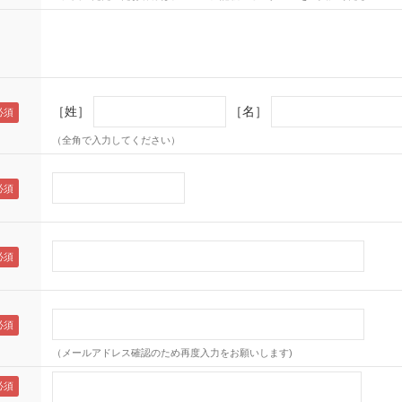
［姓］
［名］
（全角で入力してください）
（メールアドレス確認のため再度入力をお願いします)