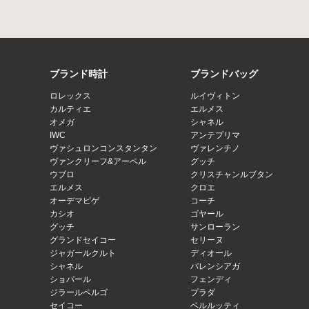
ブランド時計
ブランドバッグ
ロレックス
ルイヴィトン
カルティエ
エルメス
オメガ
シャネル
IWC
アンテプリマ
ヴァシュロンコンスタンタン
ヴァレンチノ
ヴァンクリーフ&アーペル
グッチ
ウブロ
クリスチャンルブタン
エルメス
クロエ
オーデマピゲ
コーチ
カシオ
ゴヤール
グッチ
サンローラン
グランドセイコー
セリーヌ
ジャガールクルト
ディオール
シャネル
バレンシアガ
ショパール
フェンディ
ジラールペルゴ
プラダ
セイコー
ベルルッティ