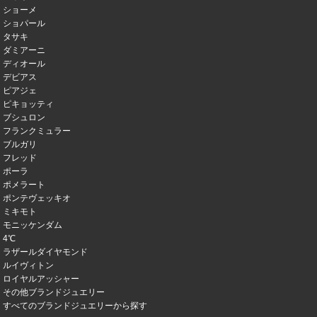
ショーメ
ショパール
タサキ
ダミアーニ
ディオール
デビアス
ピアジェ
ピキョッティ
ブシュロン
フランクミュラー
ブルガリ
フレッド
ポーラ
ポメラート
ポンテヴェッキオ
ミキモト
モニッケンダム
4℃
ラザールダイヤモンド
ルイヴィトン
ロイヤルアッシャー
その他ブランドジュエリー
すべてのブランドジュエリーから探す