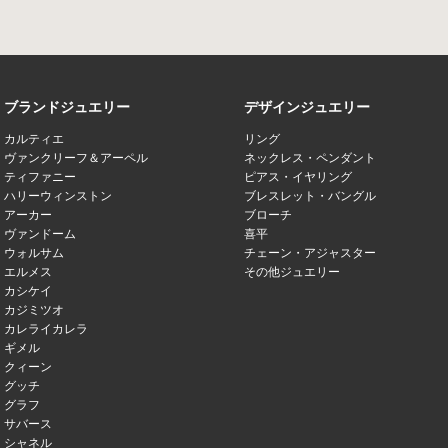
ブランドジュエリー
デザインジュエリー
カルティエ
リング
ヴァンクリーフ＆アーペル
ネックレス・ペンダント
ティファニー
ピアス・イヤリング
ハリーウィンストン
ブレスレット・バングル
アーカー
ブローチ
ヴァンドーム
喜平
ウォルサム
チェーン・アジャスター
エルメス
その他ジュエリー
カシケイ
カジミツオ
カレライカレラ
ギメル
クィーン
グッチ
グラフ
サバース
シャネル