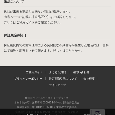
返品について
返品が出来る商品と出来ない商品が御座います。
商品ページに記載の【返品区分】をご確認ください。
詳しくは
ご利用ガイド
をご確認ください。
保証規定(時計)
保証期間内での通常使用による突発的な不具合等が発生した場合には、無料
にて修理・調整をさせて頂きます。詳しくは
こちら
から。
ご利用ガイド
よくある質問
お問い合わせ
プライバシーポリシー
特定商取引法について
会社概要
サイトマップ
株式会社アールケイエンタープライズ
古物営業許可：第451360000874号 神奈川県公安委員会
質屋許可証：第304360906009号 東京都公安委員会
質屋許可証：第451363600051号 神奈川県公安委員会