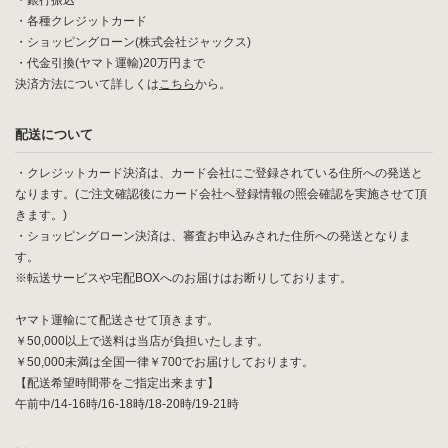
・銀行振込
・各種クレジットカード
・ショッピングローン(株式会社ジャックス)
・代金引換(ヤマト運輸)20万円まで
決済方法について詳しくは
こちら
から。
配送について
・クレジットカード決済は、カード会社にご登録されている住所への発送と
なります。(ご注文確認後にカード会社へ登録情報の照会確認を実施させて頂
きます。)
・ショッピングローン決済は、審査お申込みされた住所への発送となりま
す。
※転送サービスや宅配BOXへのお届けはお断りしております。
ヤマト運輸にて配送させて頂きます。
￥50,000以上で送料は当店が負担いたします。
￥50,000未満は全国一律￥700でお届けしております。
【配送希望時間帯をご指定出来ます】
午前中/14-16時/16-18時/18-20時/19-21時