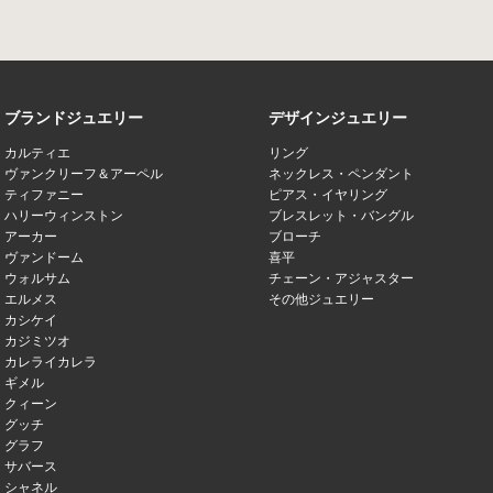
ブランドジュエリー
デザインジュエリー
カルティエ
リング
ヴァンクリーフ＆アーペル
ネックレス・ペンダント
ティファニー
ピアス・イヤリング
ハリーウィンストン
ブレスレット・バングル
アーカー
ブローチ
ヴァンドーム
喜平
ウォルサム
チェーン・アジャスター
エルメス
その他ジュエリー
カシケイ
カジミツオ
カレライカレラ
ギメル
クィーン
グッチ
グラフ
サバース
シャネル