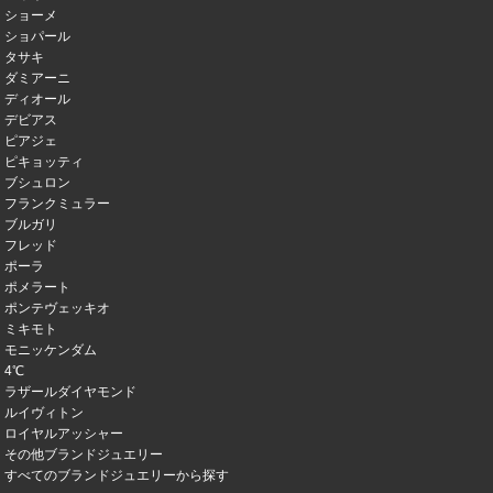
ショーメ
ショパール
タサキ
ダミアーニ
ディオール
デビアス
ピアジェ
ピキョッティ
ブシュロン
フランクミュラー
ブルガリ
フレッド
ポーラ
ポメラート
ポンテヴェッキオ
ミキモト
モニッケンダム
4℃
ラザールダイヤモンド
ルイヴィトン
ロイヤルアッシャー
その他ブランドジュエリー
すべてのブランドジュエリーから探す