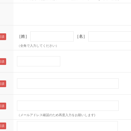
［姓］
［名］
（全角で入力してください）
（メールアドレス確認のため再度入力をお願いします)