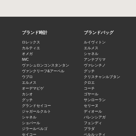
ブランド時計
ブランドバッグ
ロレックス
ルイヴィトン
カルティエ
エルメス
オメガ
シャネル
IWC
アンテプリマ
ヴァシュロンコンスタンタン
ヴァレンチノ
ヴァンクリーフ&アーペル
グッチ
ウブロ
クリスチャンルブタン
エルメス
クロエ
オーデマピゲ
コーチ
カシオ
ゴヤール
グッチ
サンローラン
グランドセイコー
セリーヌ
ジャガールクルト
ディオール
シャネル
バレンシアガ
ショパール
フェンディ
ジラールペルゴ
プラダ
セイコー
ベルルッティ