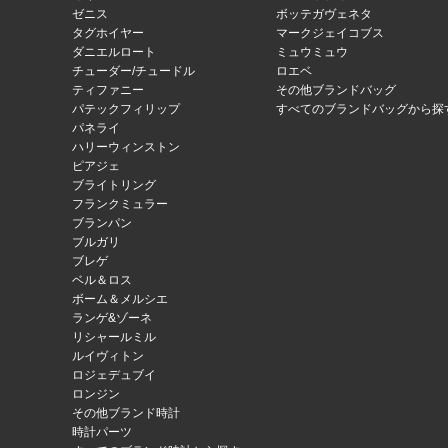
ゼニス
ボッテガヴェネタ
タグホイヤー
マークジェイコブス
ダニエルロート
ミュウミュウ
チューダー/チュードル
ロエベ
ティファニー
その他ブランドバッグ
パテックフィリップ
すべてのブランドバッグから探
パネライ
ハリーウィンストン
ピアジェ
ブライトリング
フランクミュラー
ブランパン
ブルガリ
ブレゲ
ベル＆ロス
ボーム＆メルシエ
ランゲ&ゾーネ
リシャールミル
ルイヴィトン
ロジェデュブイ
ロンジン
その他ブランド時計
時計パーツ