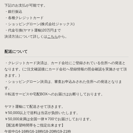
下記のお支払が可能です。
・銀行振込
・各種クレジットカード
・ショッピングローン(株式会社ジャックス)
・代金引換(ヤマト運輸)20万円まで
決済方法について詳しくは
こちら
から。
配送について
・クレジットカード決済は、カード会社にご登録されている住所への発送と
なります。(ご注文確認後にカード会社へ登録情報の照会確認を実施させて頂
きます。)
・ショッピングローン決済は、審査お申込みされた住所への発送となりま
す。
※転送サービスや宅配BOXへのお届けはお断りしております。
ヤマト運輸にて配送させて頂きます。
￥50,000以上で送料は当店が負担いたします。
￥50,000未満は全国一律￥700でお届けしております。
【配送希望時間帯をご指定出来ます】
午前中/14-16時/16-18時/18-20時/19-21時