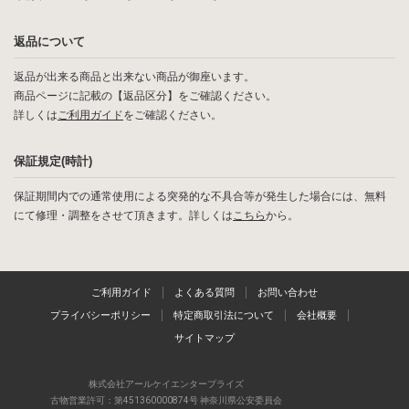
返品について
返品が出来る商品と出来ない商品が御座います。
商品ページに記載の【返品区分】をご確認ください。
詳しくは
ご利用ガイド
をご確認ください。
保証規定(時計)
保証期間内での通常使用による突発的な不具合等が発生した場合には、無料
にて修理・調整をさせて頂きます。詳しくは
こちら
から。
ご利用ガイド
よくある質問
お問い合わせ
プライバシーポリシー
特定商取引法について
会社概要
サイトマップ
株式会社アールケイエンタープライズ
古物営業許可：第451360000874号 神奈川県公安委員会